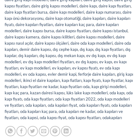
kapısı fiyatları
,
daire giriş kapısı modelleri
,
daire kapı
,
daire kapı fiyatları
,
daire kapı fiyatları bursa
,
daire kapı modelleri
,
daire kapı numarası
,
daire
kapı önü dekorasyonu
,
daire kapı otomatiği
,
daire kapıları
,
daire kapıları
fiyatı
,
daire kapıları fiyatları
,
daire kapıları kaç para
,
daire kapıları
modelleri
,
daire kapısı bursa
,
daire kapısı fiyatları
,
daire kapısı istanbul
,
daire kapısı kamera
,
daire kapısı kilitleri
,
daire kapısı modelleri
,
daire
kapısı nasıl açılır
,
daire kapısı ölçüleri
,
daire oda kapı modelleri
,
daire oda
kapıları
,
demir daire kapısı
,
dış cephe kapı
,
dış kapı
,
dış kapı fiyatları
,
dış
kapılar
,
dış kapıları
,
dış kapısı
,
dış mekan kapı
,
ev dış kapı
,
ev dış kapı
modelleri
,
ev dış kapı modelleri fiyatları
,
ev dış kapısı
,
ev kapı
,
ev kapı
fiyatları
,
ev kapı modelleri
,
ev kapıları
,
ev kapısı fiyatı
,
ev oda kapı
modelleri
,
ev oda kapısı
,
evler demir kapi
,
ferforje daire kapıları
,
giriş kapı
modelleri
,
ikinci el daire kapıları
,
kapı fiatları
,
kapı fiyatı
,
kapı fiyatlar
,
kapı
fiyatları
,
kapı fiyatları ne kadar
,
kapı fiyatları oda
,
kapı girişi modelleri
,
kapı kaç para
,
kazan dairesi kapısı
,
lüks lake kapı modelleri
,
oda kapı
,
oda
kapı fiyatı
,
oda kapı fiyatları
,
oda kapı fiyatları 2022
,
oda kapı modelleri
ve fiyatları
,
oda kapıları
,
oda kapıları fiyat
,
oda kapıları fiyatı
,
oda kapıları
fiyatları
,
oda kapıları kaç para
,
oda kapıları ne kadar
,
oda kapıları ve
fiyatları
,
oda kapısi
,
oda kapısı fiyat
,
oda kapısı fiyatları
,
odakapıları