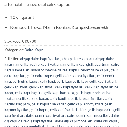
alternatifi ile size özel çelik kapılar.
10 yıl garanti
Kompozit, İroko, Marin Kontra, Kompakt seçenekli
Stok kodu:
ÇK0730
Kategoriler:
Daire Kapısı
Etiketler:
ahşap daire kapı fiyatları
,
ahşap daire kapıları
,
ahşap daire
kapısı
,
amerikan daire kapı fiyatları
,
amerikan kapı şişli
,
apartman daire
kapı numaraları
,
asansör makine dairesi kapısı
,
beyaz daire kapısı
,
çelik
daire kapıları
,
çelik daire kapısı
,
çelik daire kapısı fiyatları
,
çelik demir
kapı
,
çelik giriş kapısı
,
çelik kapi
,
çelik kapı çelik kapı
,
celik kapi fiatlari
,
çelik kapı fiyat
,
çelik kapı fiyatı
,
çelik kapı fiyatları
,
çelik kapı fiyatları ne
kadar
,
çelik kapı kaç lira
,
çelik kapı kaç para
,
çelik kapı modelleri ve
fiyatları
,
çelik kapı ne kadar
,
celik kapilar
,
çelik kapılar fiyatları
,
çelik
kapılar kaç para
,
çelik kapılar ne kadar
,
çelik kapıların fiyatları
,
çelik
kapının fiyatları
,
çelik kapısı
,
celikkapifiyatlari
,
daire çelik kapı
,
daire çelik
kapı fiyatları
,
daire demir kapı fiyatları
,
daire demir kapı modelleri
,
daire
dış kapı
,
daire dış kapı fiyatları
,
daire dış kapı modelleri
,
daire dış kapısı
,
daire giriş kapı modelleri
,
daire giriş kapıları
,
daire giriş kapısı
,
daire giriş