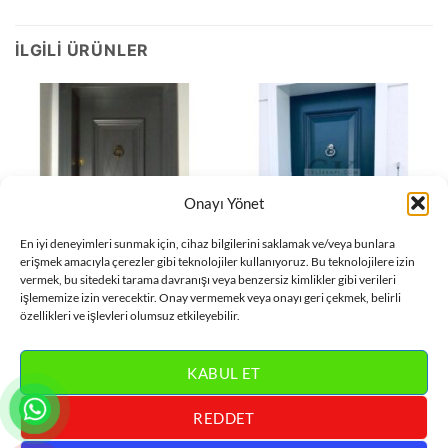
İLGILI ÜRÜNLER
Onayı Yönet
En iyi deneyimleri sunmak için, cihaz bilgilerini saklamak ve/veya bunlara
erişmek amacıyla çerezler gibi teknolojiler kullanıyoruz. Bu teknolojilere izin
vermek, bu sitedeki tarama davranışı veya benzersiz kimlikler gibi verileri
işlememize izin verecektir. Onay vermemek veya onayı geri çekmek, belirli
DAIRE KAPISI
DAIRE KAPISI
Antrasit Daire Kapısı
Mat Siyah Daire Kapısı
özellikleri ve işlevleri olumsuz etkileyebilir.
ÇK0617
ÇK0621
DEVAMINI OKU
DEVAMINI OKU
KABUL ET
REDDET