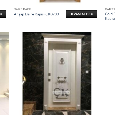
DAIRE KAPISI
DAIRE 
Gold D
Ahşap Daire Kapısı ÇK0730
KU
DEVAMINI OKU
Kapıs