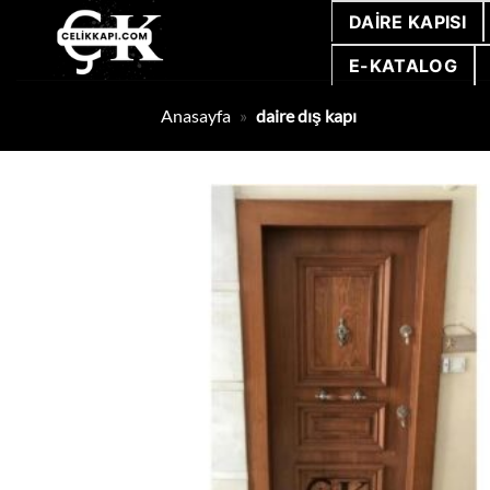
İçeriğe
DAIRE KAPISI
atla
E-KATALOG
Anasayfa
»
daire dış kapı