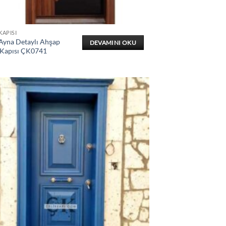
KAPISI
 Ayna Detaylı Ahşap
DEVAMINI OKU
 Kapısı ÇK0741