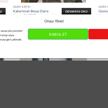
DAIRE KAPISI
DAIRE 
Kabartmalı Beyaz Daire
Gümüş
KU
DEVAMINI OKU
Kapısı ÇK0727
Kapıs
Onayı Yönet
k amacıyla çerezler
KABUL ET
vranışı veya
onayı geri çekmek,