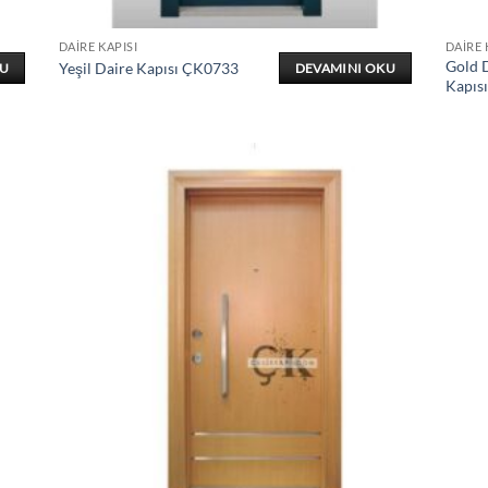
DAIRE KAPISI
DAIRE 
Gold D
Yeşil Daire Kapısı ÇK0733
KU
DEVAMINI OKU
Kapıs