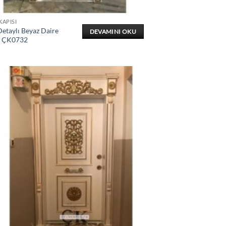
KAPISI
etaylı Beyaz Daire
DEVAMINI OKU
ı ÇK0732