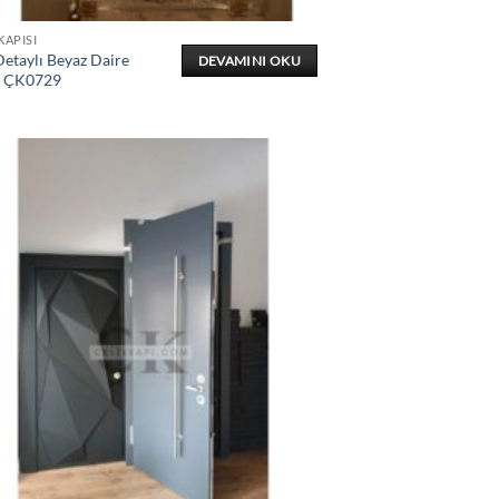
KAPISI
etaylı Beyaz Daire
DEVAMINI OKU
ı ÇK0729