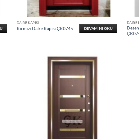
DAIRE KAPISI
DAIRE 
Desenl
Kırmızı Daire Kapısı ÇK0745
KU
DEVAMINI OKU
ÇK07