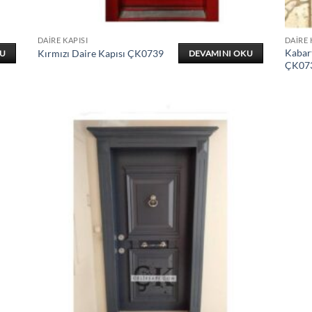
DAIRE KAPISI
DAIRE 
Kabar
Kırmızı Daire Kapısı ÇK0739
KU
DEVAMINI OKU
ÇK07