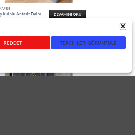
KAPISI
 Kulplu Antasit Daire
DEVAMINI OKU
ı ÇK0686
REDDET
TERCIHLERI GÖRÜNTÜLE