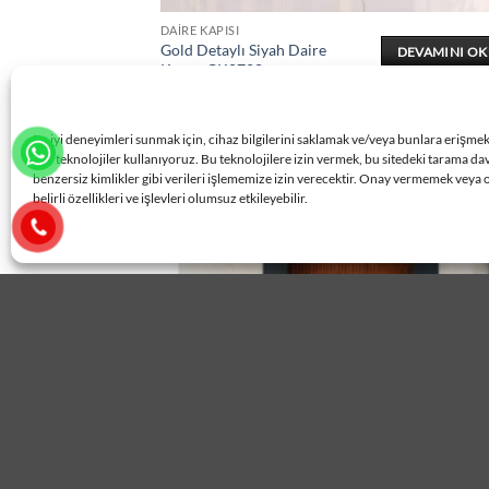
DAIRE KAPISI
Gold Detaylı Siyah Daire
DEVAMINI O
Kapısı ÇK0728
En iyi deneyimleri sunmak için, cihaz bilgilerini saklamak ve/veya bunlara erişme
gibi teknolojiler kullanıyoruz. Bu teknolojilere izin vermek, bu sitedeki tarama da
benzersiz kimlikler gibi verileri işlememize izin verecektir. Onay vermemek veya 
belirli özellikleri ve işlevleri olumsuz etkileyebilir.