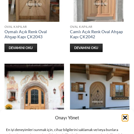
OVAL KAPILAR
OVAL KAPILAR
Oymalı Açık Renk Oval
Camlı Açık Renk Oval Ahşap
Ahşap Kapı ÇK2043
Kapı ÇK2042
DEVAMINI OKU
DEVAMINI OKU
Onayı Yönet
OVAL KAPILAR
OVAL KAPILAR
En iyi deneyimleri sunmak için, cihaz bilgilerini saklamak ve/veya bunlara
Cam İşlemeli Oval Ahşap
Oymalı Oval Ahşap Kapı