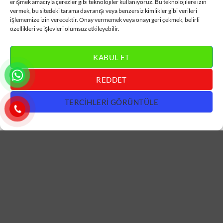
erişmek amacıyla çerezler gibi teknolojiler kullanıyoruz. Bu teknolojilere izin
Kapı ÇK2041
ÇK2040
vermek, bu sitedeki tarama davranışı veya benzersiz kimlikler gibi verileri
işlememize izin verecektir. Onay vermemek veya onayı geri çekmek, belirli
DEVAMINI OKU
DEVAMINI OKU
özellikleri ve işlevleri olumsuz etkileyebilir.
KABUL ET
REDDET
TERCIHLERI GÖRÜNTÜLE
OVAL KAPILAR
OVAL KAPILAR
Camlı Oval Ahşap Kapı
Camlı Oymalı Beyaz Oval
ÇK2039
Ahşap Kapı ÇK2038
DEVAMINI OKU
DEVAMINI OKU