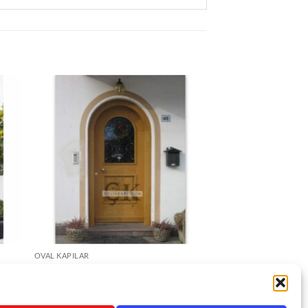
OVAL KAPILAR
Camlı Oval Ahşap Kapı ÇK2039
DEVAMINI OKU