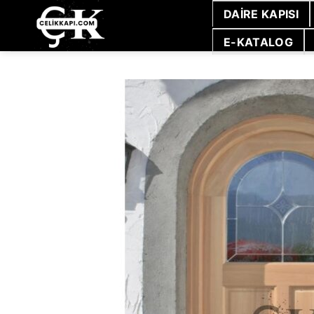
İçeriğe
DAIRE KAPISI
atla
E-KATALOG