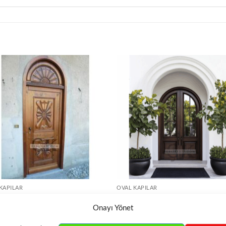
KAPILAR
OVAL KAPILAR
tmalı Koyu Renk Oval Ahşap
Oval Kemerli Kapı Model ÇK2050
 ÇK2046
Onayı Yönet
DEVAMINI OKU
VAMINI OKU