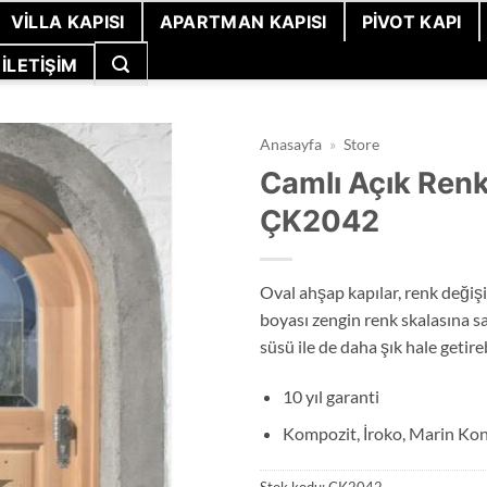
VILLA KAPISI
APARTMAN KAPISI
PIVOT KAPI
İLETIŞIM
Anasayfa
»
Store
Camlı Açık Ren
ÇK2042
Oval ahşap kapılar, renk değişi
boyası zengin renk skalasına sa
süsü ile de daha şık hale getireb
10 yıl garanti
Kompozit, İroko, Marin Kon
Stok kodu:
ÇK2042