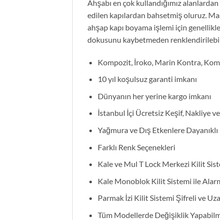
Ahşabı en çok kullandığımız alanlardan 
edilen kapılardan bahsetmiş oluruz. Ma
ahşap kapı boyama işlemi için genellikle
dokusunu kaybetmeden renklendirilebilir
Kompozit, İroko, Marin Kontra, Komp
10 yıl koşulsuz garanti imkanı
Dünyanın her yerine kargo imkanı
İstanbul İçi Ücretsiz Keşif, Nakliye v
Yağmura ve Dış Etkenlere Dayanıklı
Farklı Renk Seçenekleri
Kale ve Mul T Lock Merkezi Kilit Sist
Kale Monoblok Kilit Sistemi ile Alarm
Parmak İzi Kilit Sistemi Şifreli ve U
Tüm Modellerde Değişiklik Yapabil