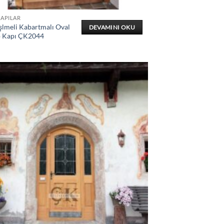
KAPILAR
şlmeli Kabartmalı Oval
DEVAMINI OKU
 Kapı ÇK2044