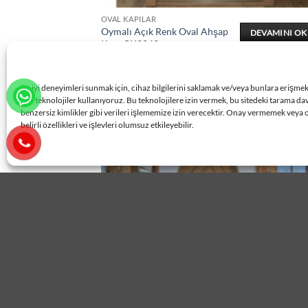
OVAL KAPILAR
Oymalı Açık Renk Oval Ahşap
DEVAMINI O
Kapı ÇK2043
En iyi deneyimleri sunmak için, cihaz bilgilerini saklamak ve/veya bunlara erişme
gibi teknolojiler kullanıyoruz. Bu teknolojilere izin vermek, bu sitedeki tarama da
benzersiz kimlikler gibi verileri işlememize izin verecektir. Onay vermemek veya 
belirli özellikleri ve işlevleri olumsuz etkileyebilir.