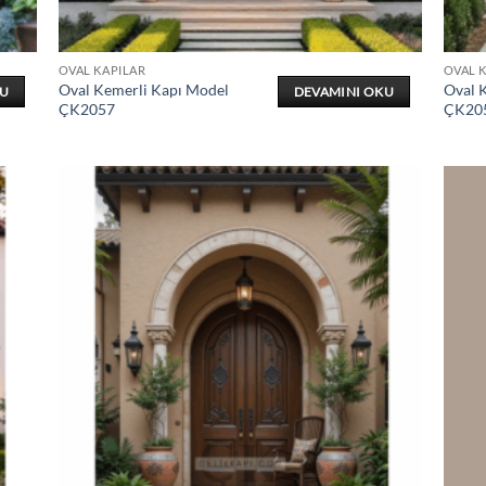
OVAL KAPILAR
OVAL 
Oval Kemerli Kapı Model
Oval 
KU
DEVAMINI OKU
ÇK2057
ÇK20