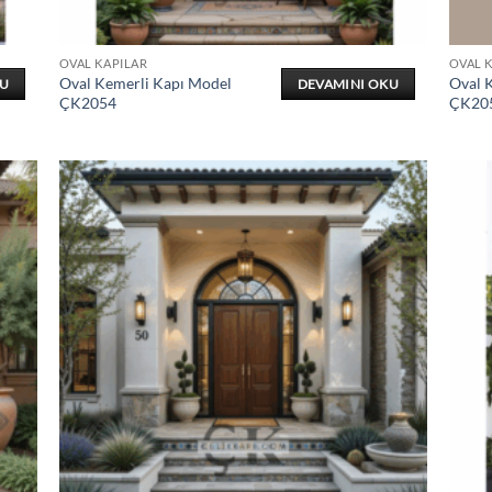
OVAL KAPILAR
OVAL 
Oval Kemerli Kapı Model
Oval 
KU
DEVAMINI OKU
ÇK2054
ÇK20