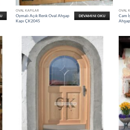
OVAL KAPILAR
OVAL 
Oymalı Açık Renk Oval Ahşap
Cam İ
KU
DEVAMINI OKU
Kapı ÇK2045
Ahşap