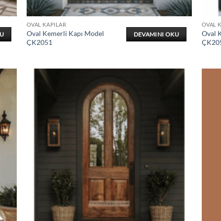
OVAL KAPILAR
OVAL 
Oval Kemerli Kapı Model
Oval 
KU
DEVAMINI OKU
ÇK2051
ÇK20