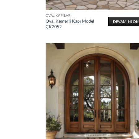
OVAL KAPILAR
Oval Kemerli Kapı Model
DEVAMINI O
ÇK2052