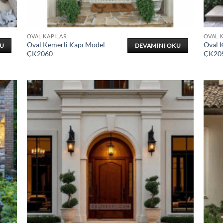
OVAL KAPILAR
OVAL 
Oval Kemerli Kapı Model
Oval 
KU
DEVAMINI OKU
ÇK2060
ÇK20