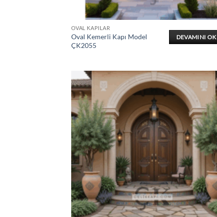
OVAL KAPILAR
Oval Kemerli Kapı Model
DEVAMINI O
ÇK2055