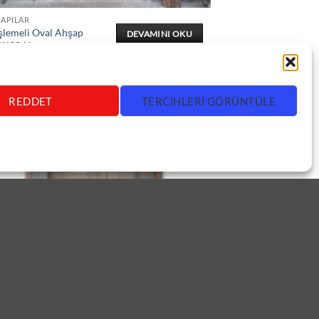
KAPILAR
şlemeli Oval Ahşap
DEVAMINI OKU
ÇK2041
REDDET
TERCIHLERI GÖRÜNTÜLE