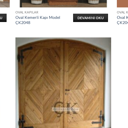
OVAL KAPILAR
OVAL 
Oval Kemerli Kapı Model
Oval 
KU
DEVAMINI OKU
ÇK2048
ÇK20