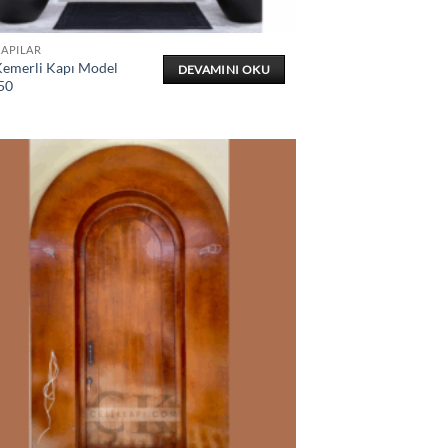
KAPILAR
Kemerli Kapı Model
DEVAMINI OKU
50