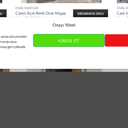
OVAL KAPILAR
OVAL 
Camlı Açık Renk Oval Ahşap
Cam İ
KU
DEVAMINI OKU
Kapı ÇK2042
Kapı 
Onayı Yönet
k amacıyla çerezler
KABUL ET
vranışı veya
onayı geri çekmek,