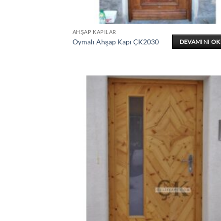
AHŞAP KAPILAR
Oymalı Ahşap Kapı ÇK2030
DEVAMINI O