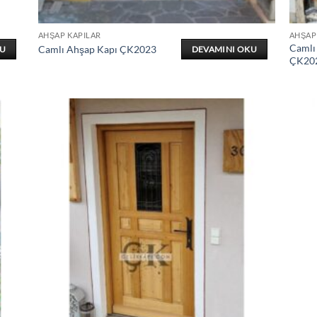
AHŞAP KAPILAR
AHŞAP
Camlı
Camlı Ahşap Kapı ÇK2023
KU
DEVAMINI OKU
ÇK20