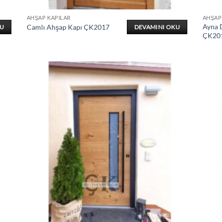
AHŞAP KAPILAR
AHŞAP
Ayna 
Camlı Ahşap Kapı ÇK2017
KU
DEVAMINI OKU
ÇK20