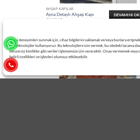
AHŞAP KAPILAR
Ayna Detaylı Ahşap Kapı
DEVAMINI O
ÇK2015
En iyi deneyimleri sunmak için, cihaz bilgilerini saklamak ve/veya bunlara erişme
gibi teknolojiler kullanıyoruz. Bu teknolojilere izin vermek, bu sitedeki tarama da
benzersiz kimlikler gibi verileri işlememize izin verecektir. Onay vermemek veya 
belirli özellikleri ve işlevleri olumsuz etkileyebilir.