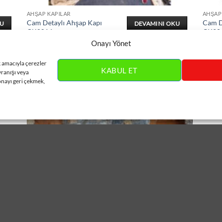
AHŞAP KAPILAR
AHŞAP
Cam Detaylı Ahşap Kapı
Cam D
KU
DEVAMINI OKU
ÇK2014
ÇK20
Onayı Yönet
k amacıyla çerezler
KABUL ET
vranışı veya
onayı geri çekmek,