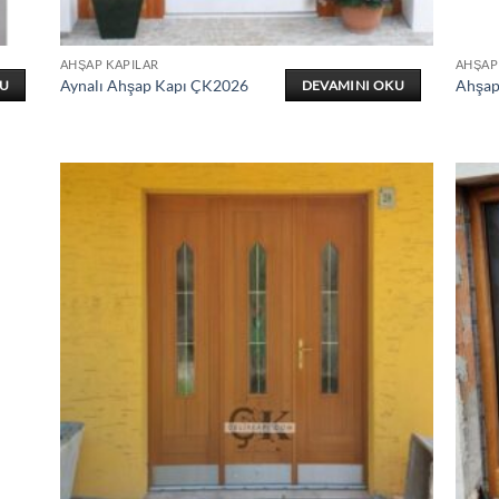
AHŞAP KAPILAR
AHŞAP
Aynalı Ahşap Kapı ÇK2026
Ahşap
KU
DEVAMINI OKU