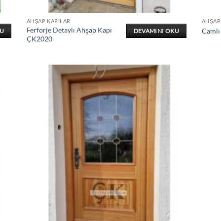
AHŞAP KAPILAR
AHŞAP
Ferforje Detaylı Ahşap Kapı
Camlı
KU
DEVAMINI OKU
ÇK2020