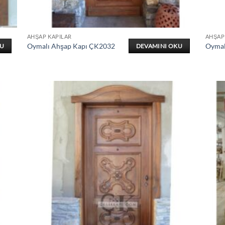
AHŞAP KAPILAR
AHŞAP
Oymalı Ahşap Kapı ÇK2032
Oymal
KU
DEVAMINI OKU