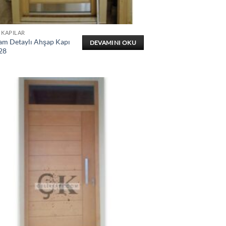
 KAPILAR
am Detaylı Ahşap Kapı
DEVAMINI OKU
28