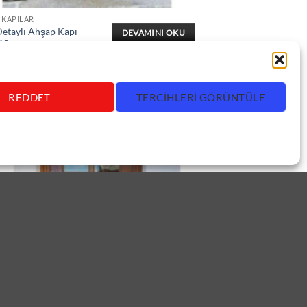
 KAPILAR
etaylı Ahşap Kapı
DEVAMINI OKU
13
REDDET
TERCIHLERI GÖRÜNTÜLE