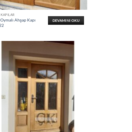
 KAPILAR
 Oymalı Ahşap Kapı
DEVAMINI OKU
22