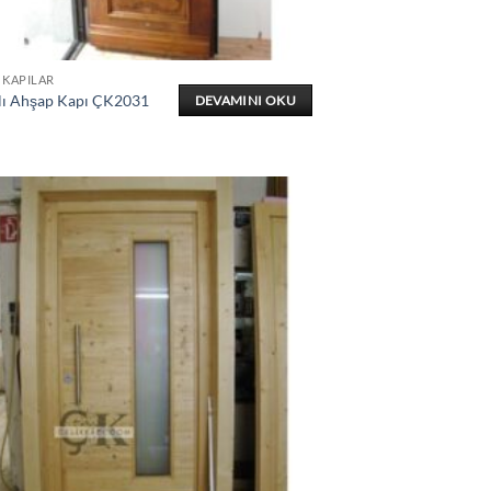
 KAPILAR
ı Ahşap Kapı ÇK2031
DEVAMINI OKU