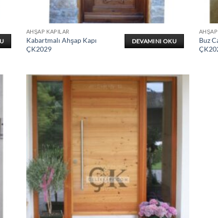
AHŞAP KAPILAR
AHŞAP
Kabartmalı Ahşap Kapı
Buz C
KU
DEVAMINI OKU
ÇK2029
ÇK20