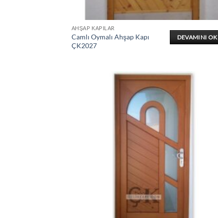
AHŞAP KAPILAR
Camlı Oymalı Ahşap Kapı
DEVAMINI O
ÇK2027