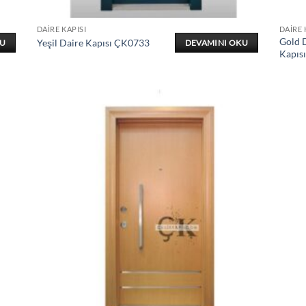
DAIRE KAPISI
DAIRE 
Gold D
Yeşil Daire Kapısı ÇK0733
KU
DEVAMINI OKU
Kapıs