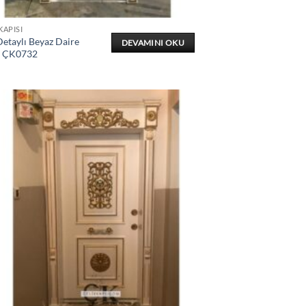
KAPISI
etaylı Beyaz Daire
DEVAMINI OKU
ı ÇK0732