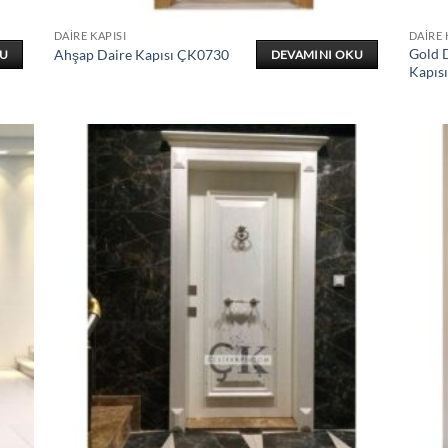
DAIRE KAPISI
DAIRE 
Gold D
Ahşap Daire Kapısı ÇK0730
KU
DEVAMINI OKU
Kapıs