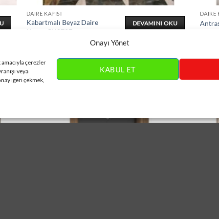
DAIRE KAPISI
DAIRE 
Kabartmalı Beyaz Daire
Antra
KU
DEVAMINI OKU
Kapısı ÇK0727
Onayı Yönet
k amacıyla çerezler
KABUL ET
vranışı veya
onayı geri çekmek,