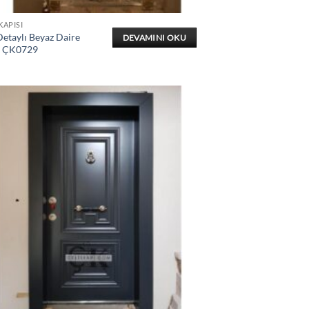
KAPISI
etaylı Beyaz Daire
DEVAMINI OKU
ı ÇK0729