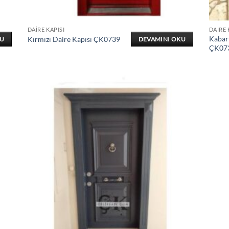
DAIRE KAPISI
DAIRE 
Kabar
Kırmızı Daire Kapısı ÇK0739
KU
DEVAMINI OKU
ÇK07