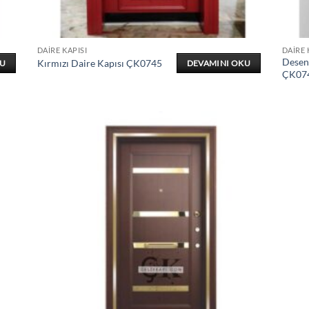
DAIRE KAPISI
DAIRE 
Desenl
Kırmızı Daire Kapısı ÇK0745
KU
DEVAMINI OKU
ÇK07