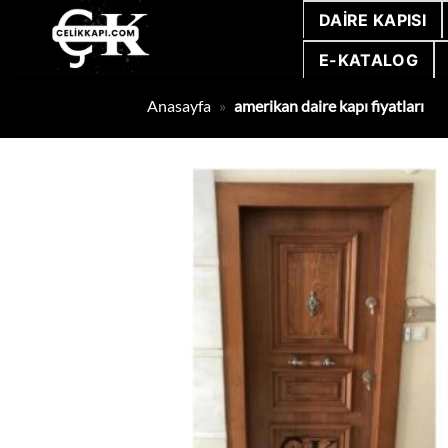
İçeriğe
DAIRE KAPISI
atla
E-KATALOG
Anasayfa
»
amerikan daire kapı fiyatları