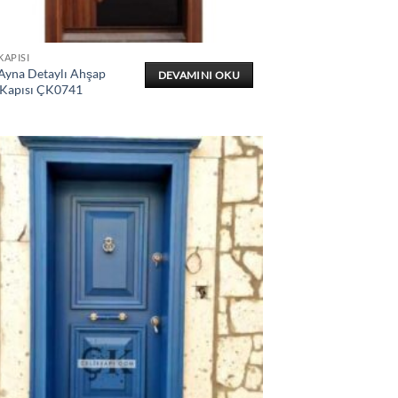
KAPISI
 Ayna Detaylı Ahşap
DEVAMINI OKU
 Kapısı ÇK0741