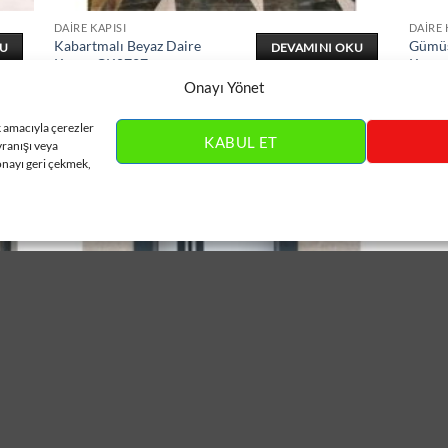
DAIRE KAPISI
DAIRE 
Kabartmalı Beyaz Daire
Gümüş
KU
DEVAMINI OKU
Kapısı ÇK0727
Kapıs
Onayı Yönet
k amacıyla çerezler
KABUL ET
vranışı veya
onayı geri çekmek,