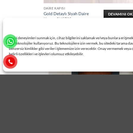
DAIRE KAPISI
Gold Detaylı Siyah Daire
DEVAMINI O
Kapısı ÇK0728
En iyi deneyimleri sunmak için, cihaz bilgilerini saklamak ve/veya bunlara erişme
gibi teknolojiler kullanıyoruz. Bu teknolojilere izin vermek, bu sitedeki tarama da
benzersiz kimlikler gibi verileri işlememize izin verecektir. Onay vermemek veya 
belirli özellikleri ve işlevleri olumsuz etkileyebilir.