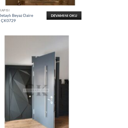
KAPISI
etaylı Beyaz Daire
DEVAMINI OKU
ı ÇK0729