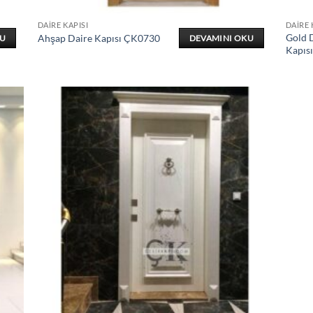
DAIRE KAPISI
DAIRE 
Gold D
Ahşap Daire Kapısı ÇK0730
KU
DEVAMINI OKU
Kapıs