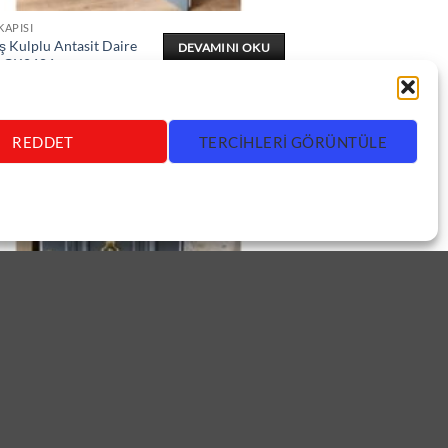
KAPISI
 Kulplu Antasit Daire
DEVAMINI OKU
ı ÇK0686
REDDET
TERCIHLERI GÖRÜNTÜLE