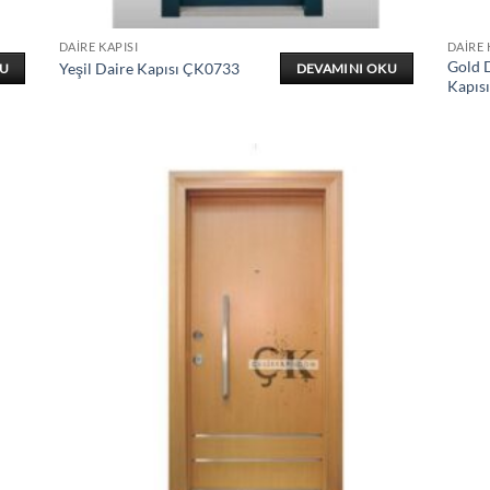
DAIRE KAPISI
DAIRE 
Gold D
Yeşil Daire Kapısı ÇK0733
KU
DEVAMINI OKU
Kapıs