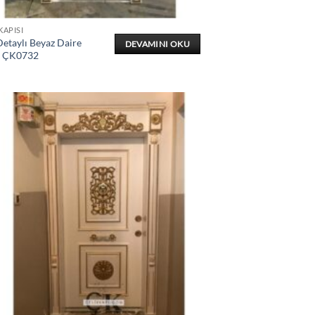
KAPISI
etaylı Beyaz Daire
DEVAMINI OKU
ı ÇK0732