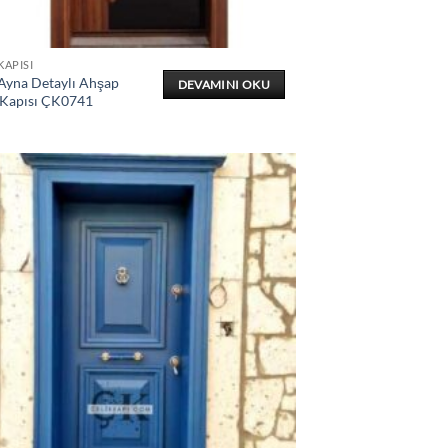
KAPISI
 Ayna Detaylı Ahşap
DEVAMINI OKU
 Kapısı ÇK0741