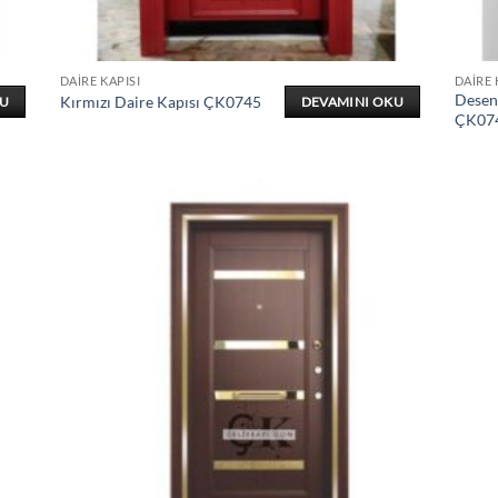
DAIRE KAPISI
DAIRE 
Desenl
Kırmızı Daire Kapısı ÇK0745
KU
DEVAMINI OKU
ÇK07