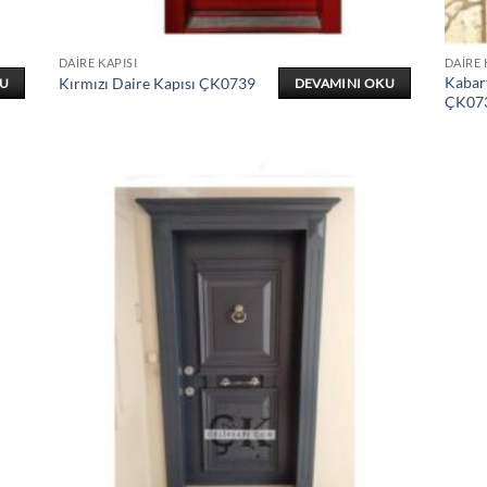
DAIRE KAPISI
DAIRE 
Kabar
Kırmızı Daire Kapısı ÇK0739
KU
DEVAMINI OKU
ÇK07