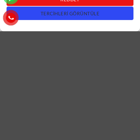
TERCIHLERI GÖRÜNTÜLE
DAIRE KAPISI
DAIRE KAPISI
Ahşap Detaylı Antrasit Daire
Koyu Gri Daire Kapısı
Kapısı ÇK0724
ÇK0723
DEVAMINI OKU
DEVAMINI OKU