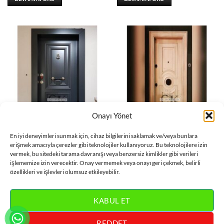
Onayı Yönet
DAIRE KAPISI
DAIRE KAPISI
En iyi deneyimleri sunmak için, cihaz bilgilerini saklamak ve/veya bunlara
Antrasit Daire Kapısı
Beyaz Daire Kapısı ÇK0725
erişmek amacıyla çerezler gibi teknolojiler kullanıyoruz. Bu teknolojilere izin
ÇK0726
vermek, bu sitedeki tarama davranışı veya benzersiz kimlikler gibi verileri
DEVAMINI OKU
işlememize izin verecektir. Onay vermemek veya onayı geri çekmek, belirli
DEVAMINI OKU
özellikleri ve işlevleri olumsuz etkileyebilir.
KABUL ET
REDDET