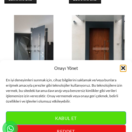
Onayı Yönet
DAIRE KAPISI
DAIRE KAPISI
En iyi deneyimleri sunmak için, cihaz bilgilerini saklamak ve/veya bunlara
Gümüş Kulplu Antasit Daire
Çerçeve Detay Ahşap Daire
erişmek amacıyla çerezler gibi teknolojiler kullanıyoruz. Bu teknolojilere izin
Kapısı ÇK0686
Kapısı ÇK0685
vermek, bu sitedeki tarama davranışı veya benzersiz kimlikler gibi verileri
işlememize izin verecektir. Onay vermemek veya onayı geri çekmek, belirli
DEVAMINI OKU
DEVAMINI OKU
özellikleri ve işlevleri olumsuz etkileyebilir.
KABUL ET
REDDET