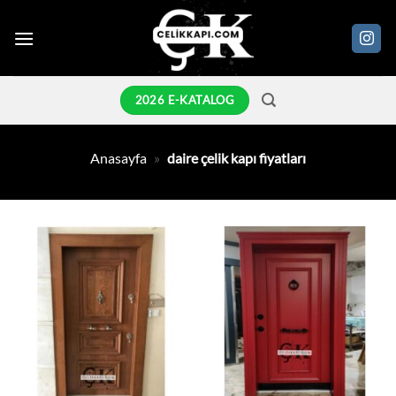
İçeriğe
atla
2026 E-KATALOG
Anasayfa
»
daire çelik kapı fiyatları