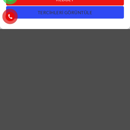
TERCIHLERI GÖRÜNTÜLE
DAIRE KAPISI
DAIRE KAPISI
Siyah Beyaz Daire Kapısı
Altın Kulplu Gri Daire Kapısı
ÇK0684
ÇK0683
DEVAMINI OKU
DEVAMINI OKU