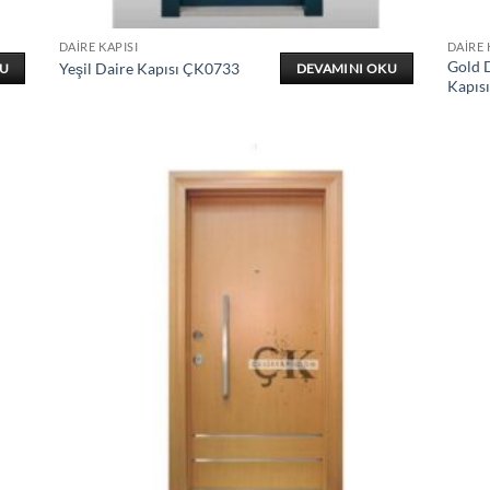
DAIRE KAPISI
DAIRE 
Gold D
Yeşil Daire Kapısı ÇK0733
KU
DEVAMINI OKU
Kapıs