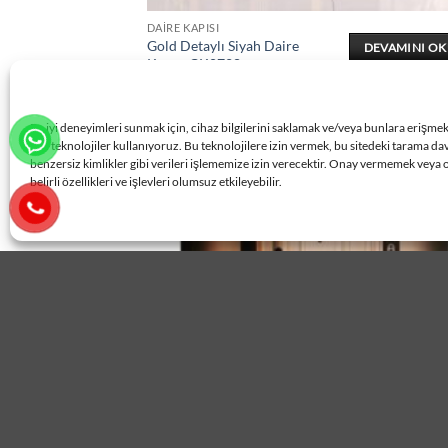
DAIRE KAPISI
Gold Detaylı Siyah Daire
DEVAMINI O
Kapısı ÇK0728
En iyi deneyimleri sunmak için, cihaz bilgilerini saklamak ve/veya bunlara erişme
gibi teknolojiler kullanıyoruz. Bu teknolojilere izin vermek, bu sitedeki tarama da
benzersiz kimlikler gibi verileri işlememize izin verecektir. Onay vermemek veya 
belirli özellikleri ve işlevleri olumsuz etkileyebilir.