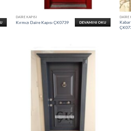
DAIRE KAPISI
DAIRE 
Kabar
Kırmızı Daire Kapısı ÇK0739
KU
DEVAMINI OKU
ÇK07