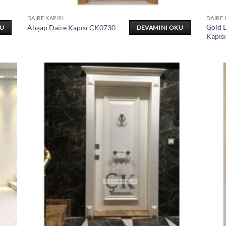
DAIRE KAPISI
DAIRE 
Gold D
Ahşap Daire Kapısı ÇK0730
KU
DEVAMINI OKU
Kapıs