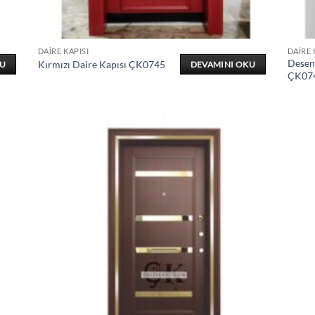
DAIRE KAPISI
DAIRE 
Desenl
Kırmızı Daire Kapısı ÇK0745
KU
DEVAMINI OKU
ÇK07