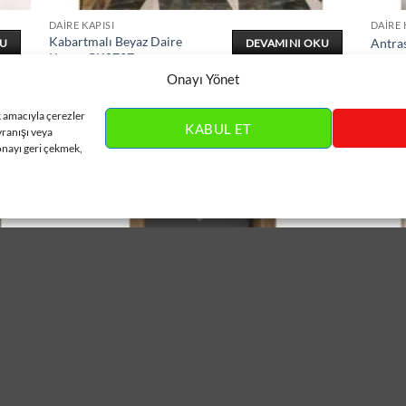
DAIRE KAPISI
DAIRE 
Kabartmalı Beyaz Daire
Antra
KU
DEVAMINI OKU
Kapısı ÇK0727
Onayı Yönet
k amacıyla çerezler
KABUL ET
vranışı veya
onayı geri çekmek,