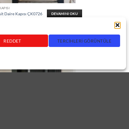
KAPISI
sit Daire Kapısı ÇK0726
DEVAMINI OKU
REDDET
TERCIHLERI GÖRÜNTÜLE