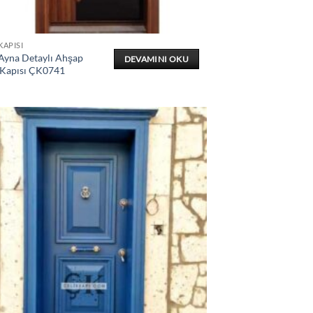
KAPISI
 Ayna Detaylı Ahşap
DEVAMINI OKU
 Kapısı ÇK0741