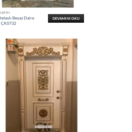
KAPISI
etaylı Beyaz Daire
DEVAMINI OKU
ı ÇK0732