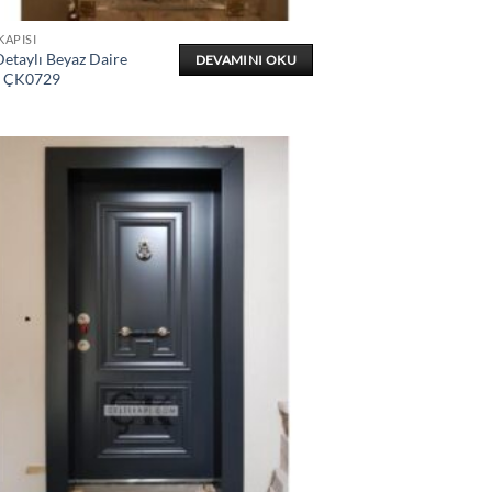
KAPISI
etaylı Beyaz Daire
DEVAMINI OKU
ı ÇK0729