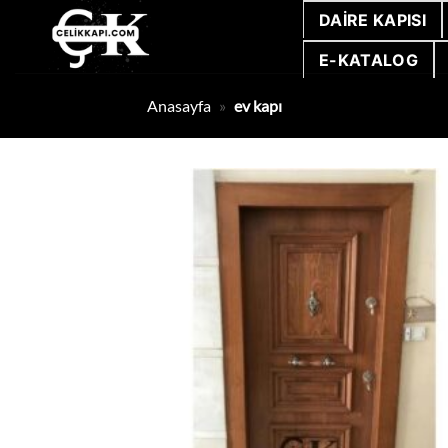
İçeriğe
DAIRE KAPISI
atla
E-KATALOG
Anasayfa
»
ev kapı