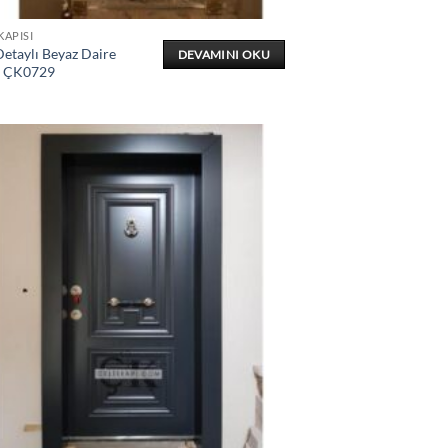
KAPISI
etaylı Beyaz Daire
DEVAMINI OKU
ı ÇK0729