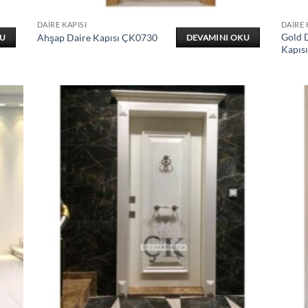
DAIRE KAPISI
DAIRE 
Gold D
Ahşap Daire Kapısı ÇK0730
KU
DEVAMINI OKU
Kapıs