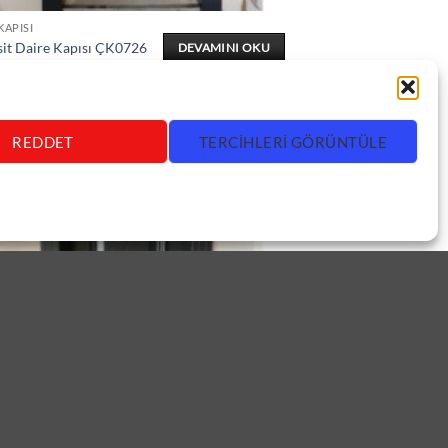
KAPISI
sit Daire Kapısı ÇK0726
DEVAMINI OKU
REDDET
TERCIHLERI GÖRÜNTÜLE