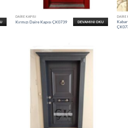
DAIRE KAPISI
DAIRE 
Kabar
Kırmızı Daire Kapısı ÇK0739
KU
DEVAMINI OKU
ÇK07