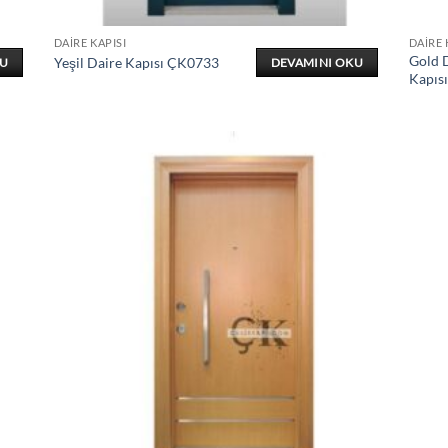
DAIRE KAPISI
DAIRE 
Gold D
Yeşil Daire Kapısı ÇK0733
KU
DEVAMINI OKU
Kapıs