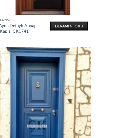
KAPISI
 Ayna Detaylı Ahşap
DEVAMINI OKU
 Kapısı ÇK0741