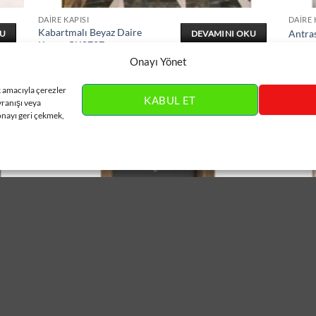
DAIRE KAPISI
DAIRE 
Kabartmalı Beyaz Daire
Antra
KU
DEVAMINI OKU
Kapısı ÇK0727
Onayı Yönet
k amacıyla çerezler
KABUL ET
vranışı veya
onayı geri çekmek,