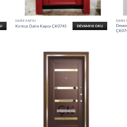
DAIRE KAPISI
DAIRE 
Desenl
Kırmızı Daire Kapısı ÇK0745
KU
DEVAMINI OKU
ÇK07