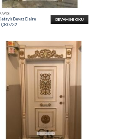
KAPISI
etaylı Beyaz Daire
DEVAMINI OKU
ı ÇK0732