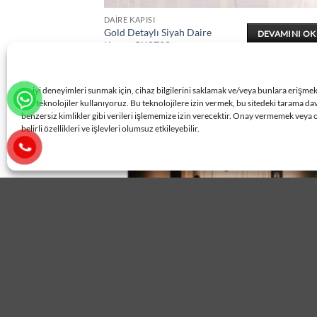
DAIRE KAPISI
Gold Detaylı Siyah Daire
DEVAMINI O
Kapısı ÇK0728
En iyi deneyimleri sunmak için, cihaz bilgilerini saklamak ve/veya bunlara erişme
gibi teknolojiler kullanıyoruz. Bu teknolojilere izin vermek, bu sitedeki tarama da
benzersiz kimlikler gibi verileri işlememize izin verecektir. Onay vermemek veya 
belirli özellikleri ve işlevleri olumsuz etkileyebilir.