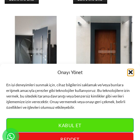
Onayı Yönet
DAIRE KAPISI
DAIRE KAPISI
En iyi deneyimleri sunmak için, cihaz bilgilerini saklamak ve/veya bunlara
Gümüş Kulplu Antasit Daire
Çerçeve Detay Ahşap Daire
erişmek amacıyla çerezler gibi teknolojiler kullanıyoruz. Bu teknolojilere izin
Kapısı ÇK0686
Kapısı ÇK0685
vermek, bu sitedeki tarama davranışı veya benzersiz kimlikler gibi verileri
işlememize izin verecektir. Onay vermemek veya onayı geri çekmek, belirli
DEVAMINI OKU
DEVAMINI OKU
özellikleri ve işlevleri olumsuz etkileyebilir.
KABUL ET
REDDET