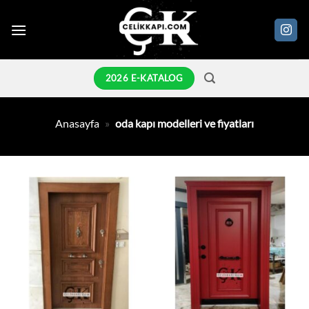
İçeriğe
atla
2026 E-KATALOG
Anasayfa
»
oda kapı modelleri ve fiyatları