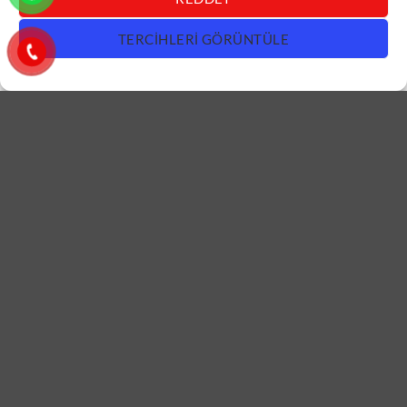
TERCIHLERI GÖRÜNTÜLE
DAIRE KAPISI
DAIRE KAPISI
Siyah Beyaz Daire Kapısı
Altın Kulplu Gri Daire Kapısı
ÇK0684
ÇK0683
DEVAMINI OKU
DEVAMINI OKU