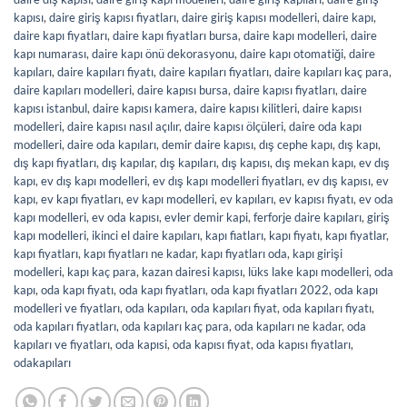
kapısı
,
daire giriş kapısı fiyatları
,
daire giriş kapısı modelleri
,
daire kapı
,
daire kapı fiyatları
,
daire kapı fiyatları bursa
,
daire kapı modelleri
,
daire
kapı numarası
,
daire kapı önü dekorasyonu
,
daire kapı otomatiği
,
daire
kapıları
,
daire kapıları fiyatı
,
daire kapıları fiyatları
,
daire kapıları kaç para
,
daire kapıları modelleri
,
daire kapısı bursa
,
daire kapısı fiyatları
,
daire
kapısı istanbul
,
daire kapısı kamera
,
daire kapısı kilitleri
,
daire kapısı
modelleri
,
daire kapısı nasıl açılır
,
daire kapısı ölçüleri
,
daire oda kapı
modelleri
,
daire oda kapıları
,
demir daire kapısı
,
dış cephe kapı
,
dış kapı
,
dış kapı fiyatları
,
dış kapılar
,
dış kapıları
,
dış kapısı
,
dış mekan kapı
,
ev dış
kapı
,
ev dış kapı modelleri
,
ev dış kapı modelleri fiyatları
,
ev dış kapısı
,
ev
kapı
,
ev kapı fiyatları
,
ev kapı modelleri
,
ev kapıları
,
ev kapısı fiyatı
,
ev oda
kapı modelleri
,
ev oda kapısı
,
evler demir kapi
,
ferforje daire kapıları
,
giriş
kapı modelleri
,
ikinci el daire kapıları
,
kapı fiatları
,
kapı fiyatı
,
kapı fiyatlar
,
kapı fiyatları
,
kapı fiyatları ne kadar
,
kapı fiyatları oda
,
kapı girişi
modelleri
,
kapı kaç para
,
kazan dairesi kapısı
,
lüks lake kapı modelleri
,
oda
kapı
,
oda kapı fiyatı
,
oda kapı fiyatları
,
oda kapı fiyatları 2022
,
oda kapı
modelleri ve fiyatları
,
oda kapıları
,
oda kapıları fiyat
,
oda kapıları fiyatı
,
oda kapıları fiyatları
,
oda kapıları kaç para
,
oda kapıları ne kadar
,
oda
kapıları ve fiyatları
,
oda kapısi
,
oda kapısı fiyat
,
oda kapısı fiyatları
,
odakapıları