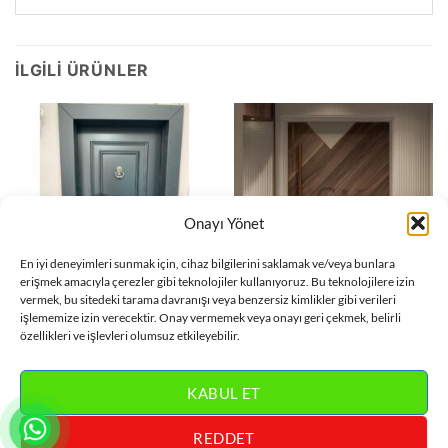
İLGILI ÜRÜNLER
Onayı Yönet
En iyi deneyimleri sunmak için, cihaz bilgilerini saklamak ve/veya bunlara
erişmek amacıyla çerezler gibi teknolojiler kullanıyoruz. Bu teknolojilere izin
vermek, bu sitedeki tarama davranışı veya benzersiz kimlikler gibi verileri
işlememize izin verecektir. Onay vermemek veya onayı geri çekmek, belirli
DAIRE KAPISI
DAIRE KAPISI
Desenli Kahverengi Bej Daire
Füme Daire Kapısı ÇK0628
özellikleri ve işlevleri olumsuz etkileyebilir.
Kapısı ÇK0605
DEVAMINI OKU
DEVAMINI OKU
KABUL ET
REDDET