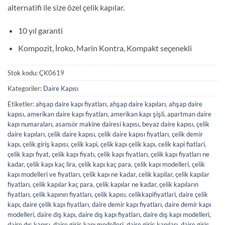
alternatifi ile size özel çelik kapılar.
10 yıl garanti
Kompozit, İroko, Marin Kontra, Kompakt seçenekli
Stok kodu:
ÇK0619
Kategoriler:
Daire Kapısı
Etiketler:
ahşap daire kapı fiyatları
,
ahşap daire kapıları
,
ahşap daire
kapısı
,
amerikan daire kapı fiyatları
,
amerikan kapı şişli
,
apartman daire
kapı numaraları
,
asansör makine dairesi kapısı
,
beyaz daire kapısı
,
çelik
daire kapıları
,
çelik daire kapısı
,
çelik daire kapısı fiyatları
,
çelik demir
kapı
,
çelik giriş kapısı
,
çelik kapi
,
çelik kapı çelik kapı
,
celik kapi fiatlari
,
çelik kapı fiyat
,
çelik kapı fiyatı
,
çelik kapı fiyatları
,
çelik kapı fiyatları ne
kadar
,
çelik kapı kaç lira
,
çelik kapı kaç para
,
çelik kapı modelleri
,
çelik
kapı modelleri ve fiyatları
,
çelik kapı ne kadar
,
celik kapilar
,
çelik kapılar
fiyatları
,
çelik kapılar kaç para
,
çelik kapılar ne kadar
,
çelik kapıların
fiyatları
,
çelik kapının fiyatları
,
çelik kapısı
,
celikkapifiyatlari
,
daire çelik
kapı
,
daire çelik kapı fiyatları
,
daire demir kapı fiyatları
,
daire demir kapı
modelleri
,
daire dış kapı
,
daire dış kapı fiyatları
,
daire dış kapı modelleri
,
daire dış kapısı
,
daire giriş kapı modelleri
,
daire giriş kapıları
,
daire giriş