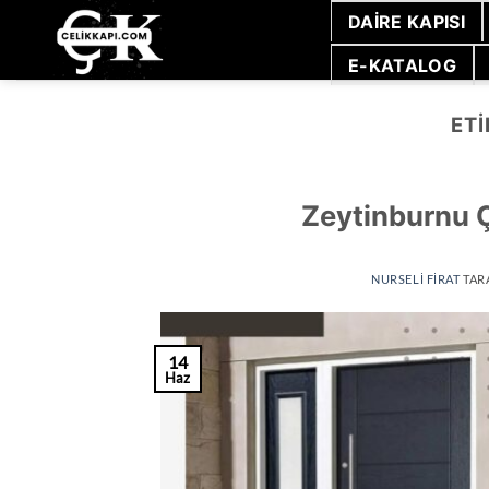
İçeriğe
DAIRE KAPISI
atla
E-KATALOG
ETI
Zeytinburnu Çe
NURSELI FIRAT
TAR
14
Haz