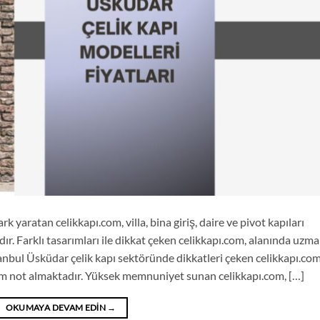
k yaratan celikkapı.com, villa, bina giriş, daire ve pivot kapıları
ır. Farklı tasarımları ile dikkat çeken celikkapı.com, alanında uzm
tanbul Üsküdar çelik kapı sektöründe dikkatleri çeken celikkapı.com
 tam not almaktadır. Yüksek memnuniyet sunan celikkapı.com, […]
OKUMAYA DEVAM EDIN
→