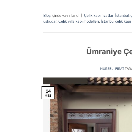
Blog
içinde yayınlandı
|
Çelik kapı fiyatları İstanbul
,
üsküdar
,
Çelik villa kapı modelleri
,
İstanbul çelik kapı 
Ümraniye Çel
NURSELI FIRAT
TAR
14
Haz