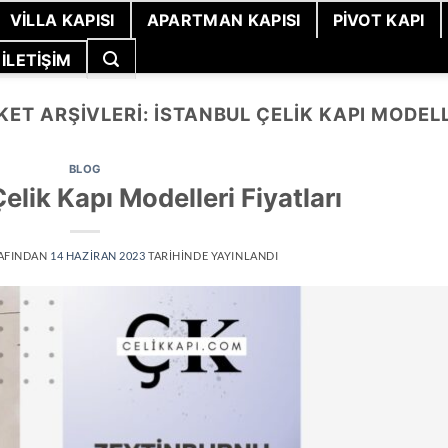
VILLA KAPISI
APARTMAN KAPISI
PIVOT KAPI
İLETIŞIM
KET ARŞIVLERI:
İSTANBUL ÇELIK KAPI MODEL
BLOG
lik Kapı Modelleri Fiyatları
AFINDAN
14 HAZIRAN 2023
TARIHINDE YAYINLANDI