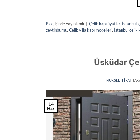
Blog
içinde yayınlandı
|
Çelik kapı fiyatları İstanbul
,
zeytinburnu
,
Çelik villa kapı modelleri
,
İstanbul çelik 
Üsküdar Çeli
NURSELI FIRAT
TAR
14
Haz