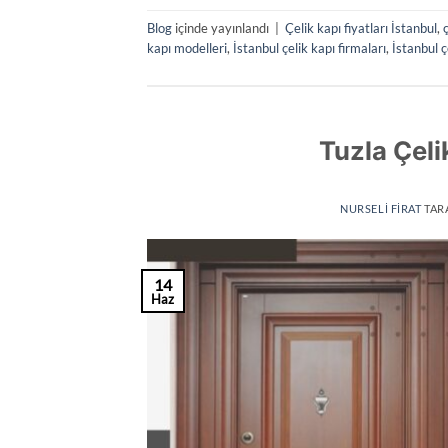
Blog
içinde yayınlandı
|
Çelik kapı fiyatları İstanbul
,
kapı modelleri
,
İstanbul çelik kapı firmaları
,
İstanbul ç
Tuzla Çeli
NURSELI FIRAT
TAR
14
Haz