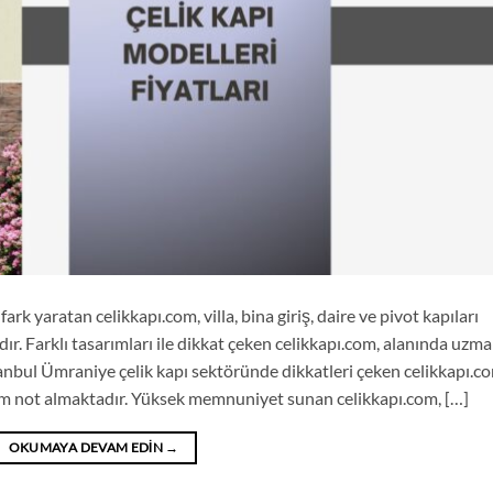
rk yaratan celikkapı.com, villa, bina giriş, daire ve pivot kapıları
ır. Farklı tasarımları ile dikkat çeken celikkapı.com, alanında uzm
tanbul Ümraniye çelik kapı sektöründe dikkatleri çeken celikkapı.c
 tam not almaktadır. Yüksek memnuniyet sunan celikkapı.com, […]
OKUMAYA DEVAM EDIN
→