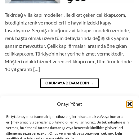
Tekirdağ villa kapı modelleri, ile dikat çeken celikkapı.com,
istediğiniz renk ve modelleri ile hayalinizdeki kapıyı
tasarlıyoruz. Seçmiş olduğunuz villa kapısı modeli üzerinde,
renk başta olmak üzere tüm detaylarında değişiklik yapma
şansınız mevcuttur. Çelik kapı firmaları arasında öne çıkan
celikkapı.com, Türkiye’nin her yerine hizmet vermektedir.
Müşteri odaklı hizmet veren celikkapı.com , tüm ürünlerinde
10 yıl garanti […]
OKUMAYA DEVAM EDIN
→
Onayı Yönet
Blog
içinde yayınlandı
|
Tekirdağ villa kapı modelleri
,
villa kapı modeller
,
Villa kapı modelleri
,
Villa kapı modelleri Tekirdağ
etiketlendi
Bir yorum bırak
En iyi deneyimleri sunmak için, cihaz bilgilerini saklamak ve/veya bunlara
erişmek amacıyla çerezler gibi teknolojiler kullanıyoruz. Bu teknolojilere izin
vermek, bu sitedeki tarama davranışı veya benzersiz kimlikler gibi verileri
işlememize izin verecektir. Onay vermemek veya onayı geri çekmek, belirli
1
2
3
4
…
14
özellikleri ve işlevleri olumsuz etkileyebilir.