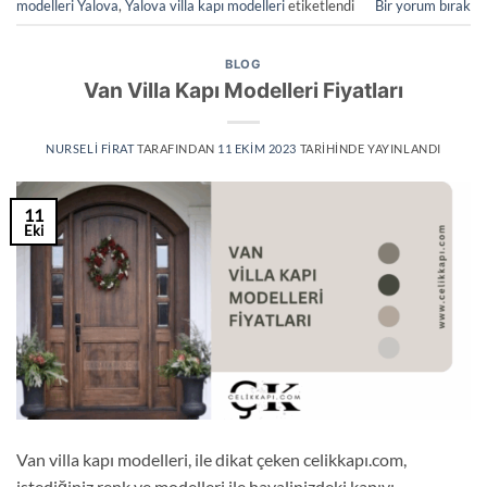
modelleri Yalova
,
Yalova villa kapı modelleri
etiketlendi
Bir yorum bırak
BLOG
Van Villa Kapı Modelleri Fiyatları
NURSELI FIRAT
TARAFINDAN
11 EKIM 2023
TARIHINDE YAYINLANDI
11
Eki
Van villa kapı modelleri, ile dikat çeken celikkapı.com,
istediğiniz renk ve modelleri ile hayalinizdeki kapıyı