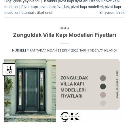
Blog
içinde yayınlandı
|
istanbul pivot kapı fiyatları
,
İstanbul pivot kapı
modelleri
,
Pivot kapı
,
pivot kapı fiyatları
,
pivot kapı modelleri
,
pivot kapı
modelleri İstanbul
etiketlendi
Bir yorum bırak
BLOG
Zonguldak Villa Kapı Modelleri Fiyatları
NURSELI FIRAT
TARAFINDAN
11 EKIM 2023
TARIHINDE YAYINLANDI
11
Eki