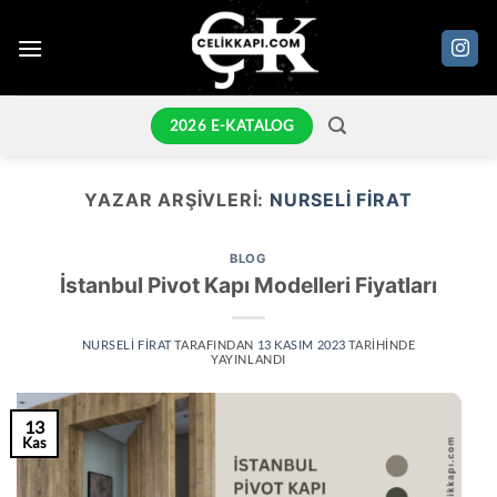
İçeriğe
atla
2026 E-KATALOG
YAZAR ARŞIVLERI:
NURSELI FIRAT
BLOG
İstanbul Pivot Kapı Modelleri Fiyatları
NURSELI FIRAT
TARAFINDAN
13 KASIM 2023
TARIHINDE
YAYINLANDI
13
Kas