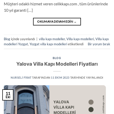
Müşteri odaklı hizmet veren celikkapı.com , tüm ürünlerinde
10 yıl garanti […]
OKUMAYA DEVAM EDIN
→
Blog
içinde yayınlandı
|
villa kapı modeller
,
Villa kapı modelleri
,
Villa kapı
modelleri Yozgat
,
Yozgat villa kapı modelleri
etiketlendi
Bir yorum bırak
BLOG
Yalova Villa Kapı Modelleri Fiyatları
NURSELI FIRAT
TARAFINDAN
11 EKIM 2023
TARIHINDE YAYINLANDI
11
Eki