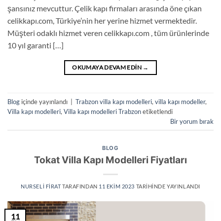
şansınız mevcuttur. Çelik kapı firmaları arasında öne çıkan
celikkapı.com, Türkiye’nin her yerine hizmet vermektedir.
Müşteri odaklı hizmet veren celikkapı.com , tüm ürünlerinde
10 yıl garanti […]
OKUMAYA DEVAM EDIN
→
Blog
içinde yayınlandı
|
Trabzon villa kapı modelleri
,
villa kapı modeller
,
Villa kapı modelleri
,
Villa kapı modelleri Trabzon
etiketlendi
Bir yorum bırak
BLOG
Tokat Villa Kapı Modelleri Fiyatları
NURSELI FIRAT
TARAFINDAN
11 EKIM 2023
TARIHINDE YAYINLANDI
11