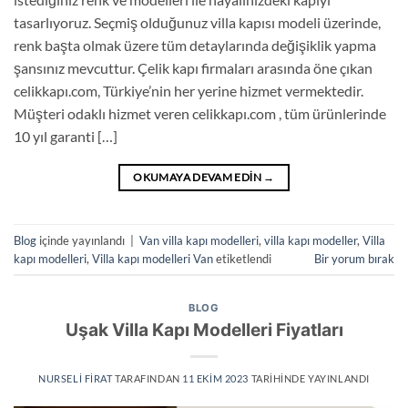
tasarlıyoruz. Seçmiş olduğunuz villa kapısı modeli üzerinde,
renk başta olmak üzere tüm detaylarında değişiklik yapma
şansınız mevcuttur. Çelik kapı firmaları arasında öne çıkan
celikkapı.com, Türkiye’nin her yerine hizmet vermektedir.
Müşteri odaklı hizmet veren celikkapı.com , tüm ürünlerinde
10 yıl garanti […]
OKUMAYA DEVAM EDIN
→
Blog
içinde yayınlandı
|
Van villa kapı modelleri
,
villa kapı modeller
,
Villa
kapı modelleri
,
Villa kapı modelleri Van
etiketlendi
Bir yorum bırak
BLOG
Uşak Villa Kapı Modelleri Fiyatları
NURSELI FIRAT
TARAFINDAN
11 EKIM 2023
TARIHINDE YAYINLANDI