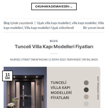
OKUMAYA DEVAM EDIN
→
Blog
içinde yayınlandı
|
Uşak villa kapı modelleri
,
villa kapı modeller
,
Villa
kapı modelleri
,
Villa kapı modelleri Uşak
etiketlendi
Bir yorum bırak
BLOG
Tunceli Villa Kapı Modelleri Fiyatları
NURSELI FIRAT
TARAFINDAN
11 EKIM 2023
TARIHINDE YAYINLANDI
11
Eki