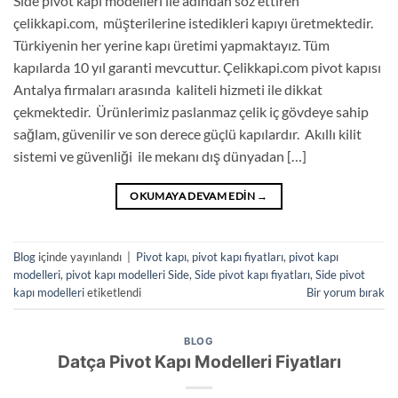
Side pivot kapı modelleri ile adından söz ettiren
çelikkapi.com, müşterilerine istedikleri kapıyı üretmektedir.
Türkiyenin her yerine kapı üretimi yapmaktayız. Tüm
kapılarda 10 yıl garanti mevcuttur. Çelikkapi.com pivot kapısı
Antalya firmaları arasında kaliteli hizmeti ile dikkat
çekmektedir. Ürünlerimiz paslanmaz çelik iç gövdeye sahip
sağlam, güvenilir ve son derece güçlü kapılardır. Akıllı kilit
sistemi ve güvenliği ile mekanı dış dünyadan […]
OKUMAYA DEVAM EDIN
→
Blog
içinde yayınlandı
|
Pivot kapı
,
pivot kapı fiyatları
,
pivot kapı
modelleri
,
pivot kapı modelleri Side
,
Side pivot kapı fiyatları
,
Side pivot
kapı modelleri
etiketlendi
Bir yorum bırak
BLOG
Datça Pivot Kapı Modelleri Fiyatları