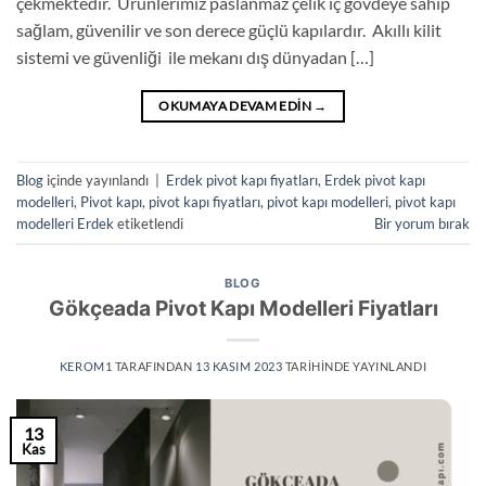
çekmektedir. Ürünlerimiz paslanmaz çelik iç gövdeye sahip
sağlam, güvenilir ve son derece güçlü kapılardır. Akıllı kilit
sistemi ve güvenliği ile mekanı dış dünyadan […]
OKUMAYA DEVAM EDIN
→
Blog
içinde yayınlandı
|
Erdek pivot kapı fiyatları
,
Erdek pivot kapı
modelleri
,
Pivot kapı
,
pivot kapı fiyatları
,
pivot kapı modelleri
,
pivot kapı
modelleri Erdek
etiketlendi
Bir yorum bırak
BLOG
Gökçeada Pivot Kapı Modelleri Fiyatları
KEROM1
TARAFINDAN
13 KASIM 2023
TARIHINDE YAYINLANDI
13
Kas