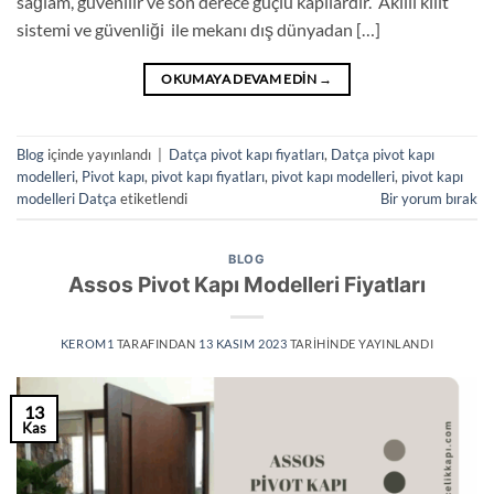
sağlam, güvenilir ve son derece güçlü kapılardır. Akıllı kilit
sistemi ve güvenliği ile mekanı dış dünyadan […]
OKUMAYA DEVAM EDIN
→
Blog
içinde yayınlandı
|
Datça pivot kapı fiyatları
,
Datça pivot kapı
modelleri
,
Pivot kapı
,
pivot kapı fiyatları
,
pivot kapı modelleri
,
pivot kapı
modelleri Datça
etiketlendi
Bir yorum bırak
BLOG
Assos Pivot Kapı Modelleri Fiyatları
KEROM1
TARAFINDAN
13 KASIM 2023
TARIHINDE YAYINLANDI
13
Kas