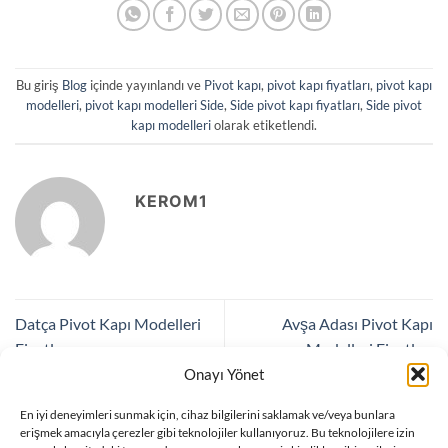
Bu giriş
Blog
içinde yayınlandı ve
Pivot kapı
,
pivot kapı fiyatları
,
pivot kapı
modelleri
,
pivot kapı modelleri Side
,
Side pivot kapı fiyatları
,
Side pivot
kapı modelleri
olarak etiketlendi.
KEROM1
Datça Pivot Kapı Modelleri
Avşa Adası Pivot Kapı
Fiyatları
Modelleri Fiyatları
Onayı Yönet
En iyi deneyimleri sunmak için, cihaz bilgilerini saklamak ve/veya bunlara
Bir yanıt yazın
erişmek amacıyla çerezler gibi teknolojiler kullanıyoruz. Bu teknolojilere izin