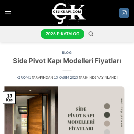
İçeriğe
atla
2026 E-KATALOG
BLOG
Side Pivot Kapı Modelleri Fiyatları
KEROM1
TARAFINDAN
13 KASIM 2023
TARIHINDE YAYINLANDI
13
Kas