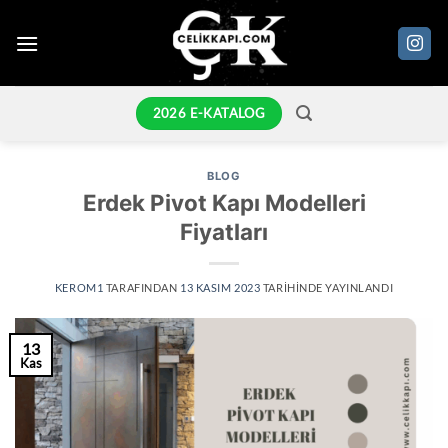
İçeriğe
atla
2026 E-KATALOG
BLOG
Erdek Pivot Kapı Modelleri
Fiyatları
KEROM1
TARAFINDAN
13 KASIM 2023
TARIHINDE YAYINLANDI
13
Kas