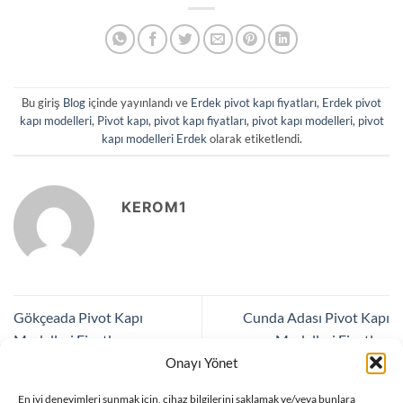
Bu giriş
Blog
içinde yayınlandı ve
Erdek pivot kapı fiyatları
,
Erdek pivot
kapı modelleri
,
Pivot kapı
,
pivot kapı fiyatları
,
pivot kapı modelleri
,
pivot
kapı modelleri Erdek
olarak etiketlendi.
KEROM1
Gökçeada Pivot Kapı
Cunda Adası Pivot Kapı
Modelleri Fiyatları
Modelleri Fiyatları
Onayı Yönet
En iyi deneyimleri sunmak için, cihaz bilgilerini saklamak ve/veya bunlara