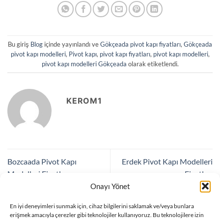
Bu giriş
Blog
içinde yayınlandı ve
Gökçeada pivot kapı fiyatları
,
Gökçeada
pivot kapı modelleri
,
Pivot kapı
,
pivot kapı fiyatları
,
pivot kapı modelleri
,
pivot kapı modelleri Gökçeada
olarak etiketlendi.
KEROM1
Bozcaada Pivot Kapı
Erdek Pivot Kapı Modelleri
Modelleri Fiyatları
Fiyatları
Onayı Yönet
En iyi deneyimleri sunmak için, cihaz bilgilerini saklamak ve/veya bunlara
Bir yanıt yazın
erişmek amacıyla çerezler gibi teknolojiler kullanıyoruz. Bu teknolojilere izin