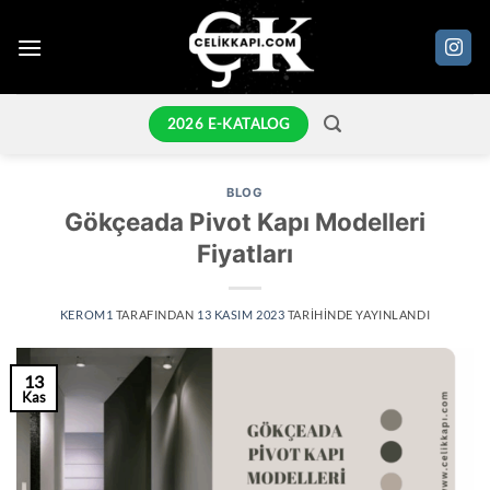
İçeriğe
atla
2026 E-KATALOG
BLOG
Gökçeada Pivot Kapı Modelleri
Fiyatları
KEROM1
TARAFINDAN
13 KASIM 2023
TARIHINDE YAYINLANDI
13
Kas