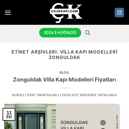
İçeriğe
atla
2026 E-KATALOG
ETIKET ARŞIVLERI:
VILLA KAPI MODELLERI
ZONGULDAK
BLOG
Zonguldak Villa Kapı Modelleri Fiyatları
NURSELI FIRAT
TARAFINDAN
11 EKIM 2023
TARIHINDE YAYINLANDI
11
Eki