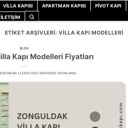
VILLA KAPISI
APARTMAN KAPISI
PIVOT KAPI
İLETIŞIM
ETIKET ARŞIVLERI:
VILLA KAPI MODELLERI
BLOG
lla Kapı Modelleri Fiyatları
RAFINDAN
11 EKIM 2023
TARIHINDE YAYINLANDI