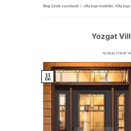
Blog
içinde yayınlandı
|
villa kapı modeller
,
Villa kapı
Yozgat Vill
NURSELI FIRAT
TA
11
Eki