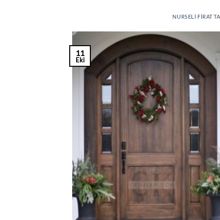
NURSELI FIRAT
TA
11
Eki