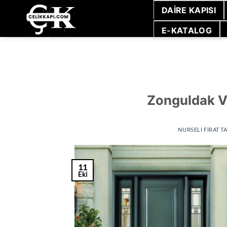
İçeriğe
DAIRE KAPISI
atla
E-KATALOG
Zonguldak Vi
NURSELI FIRAT
TA
11
Eki