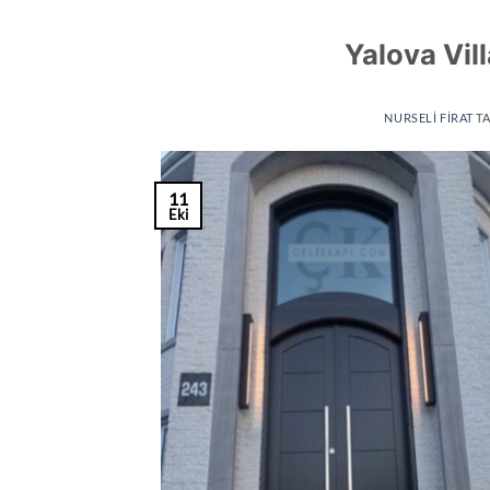
Yalova Vill
NURSELI FIRAT
TA
11
Eki