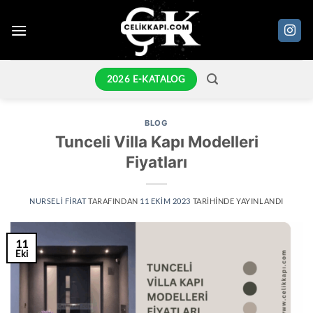
İçeriğe
atla
2026 E-KATALOG
BLOG
Tunceli Villa Kapı Modelleri
Fiyatları
NURSELI FIRAT
TARAFINDAN
11 EKIM 2023
TARIHINDE YAYINLANDI
11
Eki