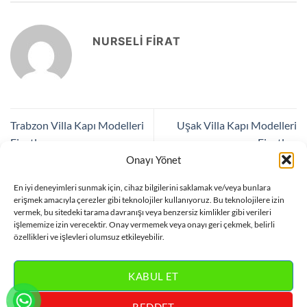
NURSELI FIRAT
Trabzon Villa Kapı Modelleri
Uşak Villa Kapı Modelleri
Fiyatları
Fiyatları
Onayı Yönet
En iyi deneyimleri sunmak için, cihaz bilgilerini saklamak ve/veya bunlara
Bir yanıt yazın
erişmek amacıyla çerezler gibi teknolojiler kullanıyoruz. Bu teknolojilere izin
vermek, bu sitedeki tarama davranışı veya benzersiz kimlikler gibi verileri
Yorum yapabilmek için
oturum açmalısınız
.
işlememize izin verecektir. Onay vermemek veya onayı geri çekmek, belirli
özellikleri ve işlevleri olumsuz etkileyebilir.
KABUL ET
REDDET