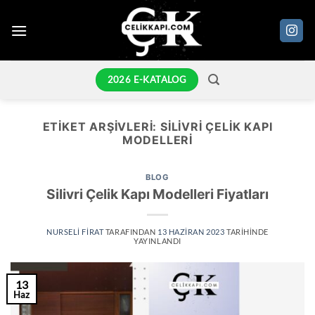
İçeriğe
atla
2026 E-KATALOG
ETIKET ARŞIVLERI:
SILIVRI ÇELIK KAPI
MODELLERI
BLOG
Silivri Çelik Kapı Modelleri Fiyatları
NURSELI FIRAT
TARAFINDAN
13 HAZIRAN 2023
TARIHINDE
YAYINLANDI
13
Haz