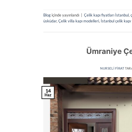
Blog
içinde yayınlandı
|
Çelik kapı fiyatları İstanbul
,
üsküdar
,
Çelik villa kapı modelleri
,
İstanbul çelik kapı 
Ümraniye Çel
NURSELI FIRAT
TAR
14
Haz