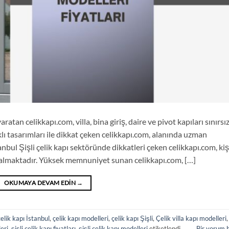
ratan celikkapı.com, villa, bina giriş, daire ve pivot kapıları sınırsı
lı tasarımları ile dikkat çeken celikkapı.com, alanında uzman
anbul Şişli çelik kapı sektöründe dikkatleri çeken celikkapı.com, ki
t almaktadır. Yüksek memnuniyet sunan celikkapı.com, […]
OKUMAYA DEVAM EDIN
→
çelik kapı İstanbul
,
çelik kapı modelleri
,
çelik kapı Şişli
,
Çelik villa kapı modelleri
,
eri
,
şişli çelik kapı fiyatları
,
şişli çelik kapı modelleri
etiketlendi
Bir yorum 