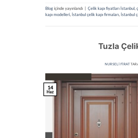
Blog
içinde yayınlandı
|
Çelik kapı fiyatları İstanbul
,
kapı modelleri
,
İstanbul çelik kapı firmaları
,
İstanbul ç
Tuzla Çeli
NURSELI FIRAT
TAR
14
Haz