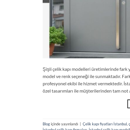
Şişli çelik kapı modelleri üretimlerinde fark ya
model ve renk seçeneği ile sunmaktadır. Fark
profesyonel ekibi ile hizmet vermektedir. İst
özel tasarımları ile müşterilerinden tam no
Blog
içinde yayınlandı
|
Çelik kapı fiyatları İstanbul
,
İstanbul çelik kapı firmaları
,
İstanbul çelik kapı modell