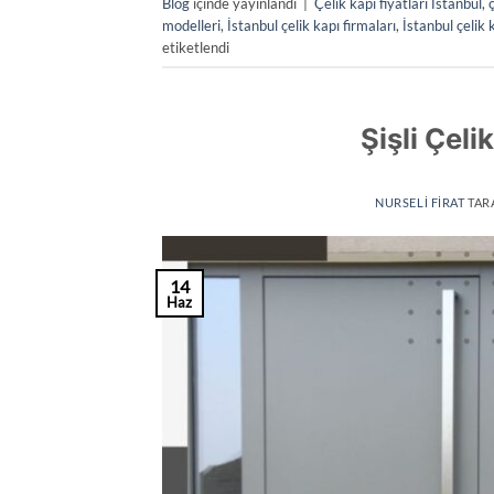
Blog
içinde yayınlandı
|
Çelik kapı fiyatları İstanbul
,
modelleri
,
İstanbul çelik kapı firmaları
,
İstanbul çelik 
etiketlendi
Şişli Çeli
NURSELI FIRAT
TAR
14
Haz