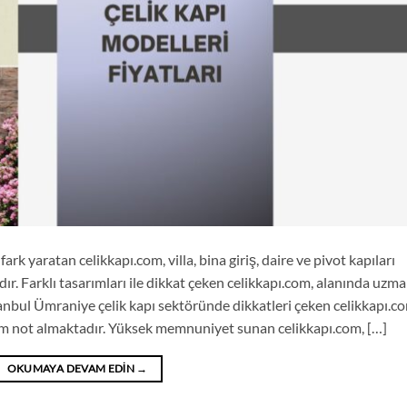
rk yaratan celikkapı.com, villa, bina giriş, daire ve pivot kapıları
ır. Farklı tasarımları ile dikkat çeken celikkapı.com, alanında uzm
tanbul Ümraniye çelik kapı sektöründe dikkatleri çeken celikkapı.c
 tam not almaktadır. Yüksek memnuniyet sunan celikkapı.com, […]
OKUMAYA DEVAM EDIN
→