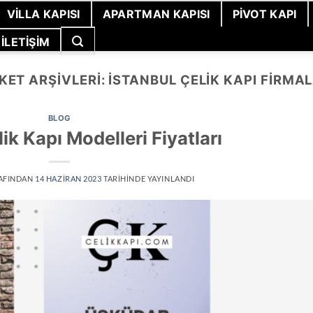
VILLA KAPISI
APARTMAN KAPISI
PIVOT KAPI
İLETIŞIM
IKET ARŞIVLERI:
İSTANBUL ÇELIK KAPI FIRMAL
BLOG
k Kapı Modelleri Fiyatları
AFINDAN
14 HAZIRAN 2023
TARIHINDE YAYINLANDI