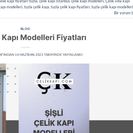
çelik kapı fiyatları tuzla
,
çelik kapı İstanbul
,
çelik kapı modelleri
,
Çelik villa kapı
kapı modelleri
,
tuzla çelik kapı
,
tuzla çelik kapı fiyatları
,
tuzla çelik kapı modelleri
Bir yorum 
BLOG
k Kapı Modelleri Fiyatları
AFINDAN
14 HAZIRAN 2023
TARIHINDE YAYINLANDI