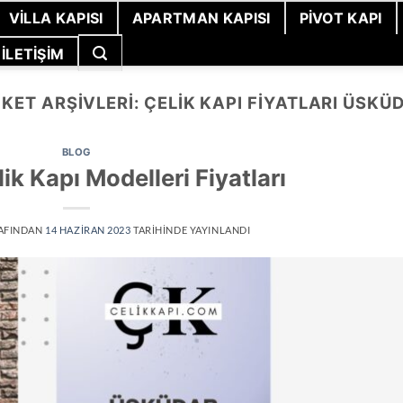
VILLA KAPISI
APARTMAN KAPISI
PIVOT KAPI
İLETIŞIM
IKET ARŞIVLERI:
ÇELIK KAPI FIYATLARI ÜSKÜ
BLOG
k Kapı Modelleri Fiyatları
AFINDAN
14 HAZIRAN 2023
TARIHINDE YAYINLANDI