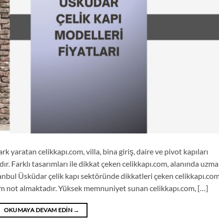
k yaratan celikkapı.com, villa, bina giriş, daire ve pivot kapıları
ır. Farklı tasarımları ile dikkat çeken celikkapı.com, alanında uzm
tanbul Üsküdar çelik kapı sektöründe dikkatleri çeken celikkapı.com
 tam not almaktadır. Yüksek memnuniyet sunan celikkapı.com, […]
OKUMAYA DEVAM EDIN
→