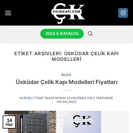
İçeriğe
atla
2026 E-KATALOG
ETIKET ARŞIVLERI:
ÜSKÜDAR ÇELIK KAPI
MODELLERI
BLOG
Üsküdar Çelik Kapı Modelleri Fiyatları
NURSELI FIRAT
TARAFINDAN
14 HAZIRAN 2023
TARIHINDE
YAYINLANDI
14
Haz