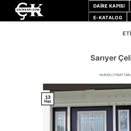
İçeriğe
DAIRE KAPISI
atla
E-KATALOG
ET
Sarıyer Çel
NURSELI FIRAT
TAR
13
Haz