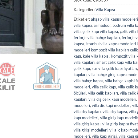
Kategoriler:
Villa Kapısı
Etiketler:
ahşap villa kapısı modelleri
villa kapısı
,
armadoor
,
bodrum villa k
villa
,
çelik kapı villa kapısı
,
çelik villa 
ferforje villa bahçe kapıları
,
ferforje v
kapısı
,
istanbul villa kapısı modelleri 
modelleri kompozit villa kapıları çe
kapı
,
kale villa kapısı
,
kompozit villa 
villa kapıları
,
smart çelik kapı villa k
çelik kapı
,
sur villa çelik kapı fiyatları
kapıları
,
villa bahçe giriş kapısı model
villa bahçe kapısı
,
villa bahçe kapisi f
modelleri
,
villa çelik kapı
,
villa çelik k
ölçüleri
,
villa çelik kapıları
,
villa çelik 
kapıları
,
villa dış çelik kapı modelleri
,
modelleri
,
villa dis kapi modelleri
,
vil
villa dış kapıları
,
villa dış kapısı
,
villa
kapı modelleri
,
villa giriş kapı modell
villa giriş kapısı
,
villa giriş kapısı fiyat
villa girişi modelleri
,
villa iç kapı mode
modelleri
,
villa kapı girişi
,
villa kapı 