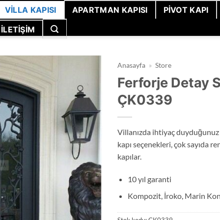
VILLA KAPISI
APARTMAN KAPISI
PIVOT KAPI
İLETIŞIM
Anasayfa
»
Store
Ferforje Detay S
ÇK0339
Villanızda ihtiyaç duyduğunuz 
kapı seçenekleri, çok sayıda ren
kapılar.
10 yıl garanti
Kompozit, İroko, Marin Kon
Stok kodu:
ÇK0339