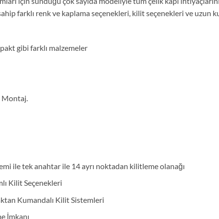
nımları için sunduğu çok sayıda modeliyle tüm çelik kapı ihtiyaçların
hip farklı renk ve kaplama seçenekleri, kilit seçenekleri ve uzun k
akt gibi farklı malzemeler
e Montaj.
emi ile tek anahtar ile 14 ayrı noktadan kilitleme olanağı
lı Kilit Seçenekleri
zaktan Kumandalı Kilit Sistemleri
me İmkanı