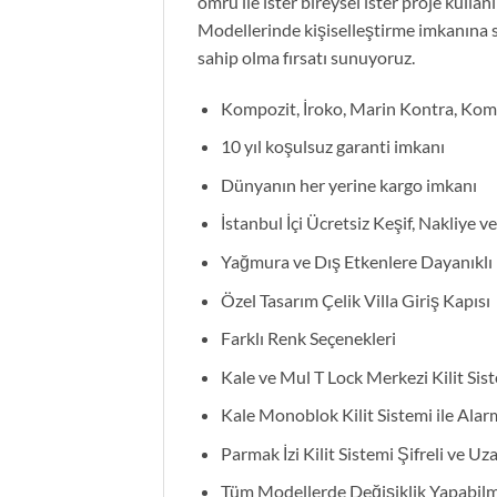
ömrü ile ister bireysel ister proje kulla
Modellerinde kişiselleştirme imkanına sa
sahip olma fırsatı sunuyoruz.
Kompozit, İroko, Marin Kontra, Komp
10 yıl koşulsuz garanti imkanı
Dünyanın her yerine kargo imkanı
İstanbul İçi Ücretsiz Keşif, Nakliye v
Yağmura ve Dış Etkenlere Dayanıklı
Özel Tasarım Çelik Villa Giriş Kapısı
Farklı Renk Seçenekleri
Kale ve Mul T Lock Merkezi Kilit Sist
Kale Monoblok Kilit Sistemi ile Alarm
Parmak İzi Kilit Sistemi Şifreli ve U
Tüm Modellerde Değişiklik Yapabil