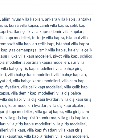
,
alüminyum villa kapıları
,
ankara villa kapısı
,
antalya
apısı
,
bursa villa kapısı
,
camlı villa kapısı
,
çelik kapı
kapı fiyatları
,
çelik villa kapısı
,
demir villa kapıları
,
illa kapı modelleri
,
ferforje villa kapısı
,
istanbul villa
kompozit villa kapıları çelik kapı
,
istanbul villa kapısı
lik kapı gaziosmanpaşa
,
izmir villa kapısı
,
kale villa çelik
kapısı
,
lüks villa kapı modelleri
,
pivot villa kapı
,
schüco
apısı modelleri apartman kapısı modelleri
,
sur villa
,
villa bahçe giriş kapı modelleri
,
villa bahçe giriş
leri
,
villa bahçe kapı modelleri
,
villa bahçe kapıları
,
iyatlari
,
villa bahçe kapısı modelleri
,
villa cam kapı
apı fiyatları
,
villa çelik kapı modelleri
,
villa çelik kapı
kapısı
,
villa demir kapı modelleri
,
villa dış bahçe
villa dış kapı
,
villa dış kapı fiyatları
,
villa dış kapı giriş
la dış kapı modelleri fiyatları
,
villa dış kapı ölçüleri
,
 garaj kapı modelleri
,
villa garaj kapısı
,
villa giriş cam
eri
,
villa giriş kapı üstü sundurma
,
villa giriş kapıları
,
ları
,
villa giriş kapısı modelleri
,
villa giriş modelleri
,
lleri
,
villa kapı
,
villa kapı fiyatları
,
villa kapı giriş
girişi kapatma
,
villa kapı girişleri
,
villa kapı modelleri
,