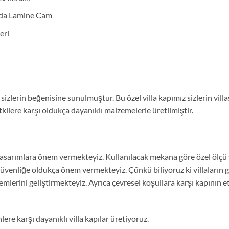
nda Lamine Cam
eri
 sizlerin beğenisine sunulmuştur. Bu özel villa kapımız sizlerin vill
tkilere karşı oldukça dayanıklı malzemelerle üretilmiştir.
 tasarımlara önem vermekteyiz. Kullanılacak mekana göre özel ölçü v
güvenliğe oldukça önem vermekteyiz. Çünkü biliyoruz ki villaların g
stemlerini geliştirmekteyiz. Ayrıca çevresel koşullara karşı kapının
ere karşı dayanıklı villa kapılar üretiyoruz.