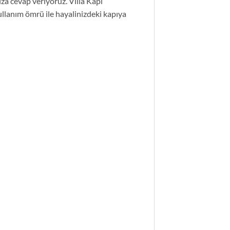
ıza cevap veriyoruz. Villa Kapı
ullanım ömrü ile hayalinizdeki kapıya