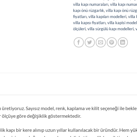
villa kapı numaraları
,
villa kapı numa
kapı önü rüzgarlık
,
villa kapı önü rüzg
fiyatları
,
villa kapıları modelleri
,
villa
villa kapısı fiyatları
,
villa kapisi model
ölçüleri
,
villa sürgülü kapı modelleri
,
ı üretiyoruz. Sayısız model, renk, kaplama ve kilit seçeneği ile bek
r ölçüye göre değişiklik göstermektedir.
elik kapı bir kere alınıp uzun yıllar kullanılacak bir üründür. Hem 