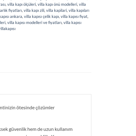
rası
,
villa kapı ölçüleri
,
villa kapı önü modelleri
,
villa
arlık fiyatları
,
villa kapı zili
,
villa kapilari
,
villa kapıları
 kapısı ankara
,
villa kapısı çelik kapı
,
villa kapısı fiyat
,
leri
,
villa kapısı modelleri ve fiyatları
,
villa kapısı
villakapısı
lentinizin ötesinde çözümler
yüksek güvenlik hem de uzun kullanım