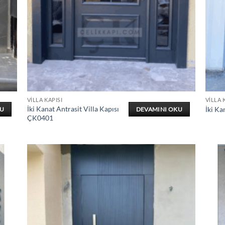
VILLA KAPISI
VILLA 
İki Kanat Antrasit Villa Kapısı
İki Ka
KU
DEVAMINI OKU
ÇK0401