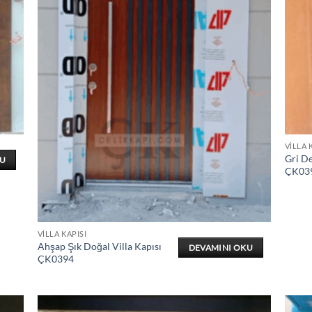
VILLA 
Gri De
KU
ÇK03
VILLA KAPISI
Ahşap Şık Doğal Villa Kapısı
DEVAMINI OKU
ÇK0394