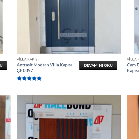
VILLA KAPISI
VILLA 
Antrasit Modern Villa Kapısı
Cam Bö
KU
DEVAMINI OKU
ÇK0397
Kapıs
5 üzerinden
5
oy aldı