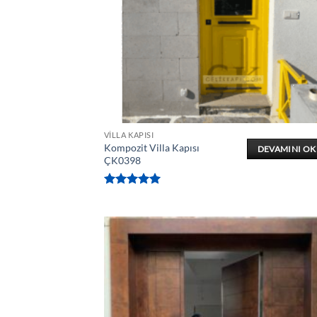
VILLA KAPISI
Kompozit Villa Kapısı
DEVAMINI O
ÇK0398
5 üzerinden
5
oy aldı