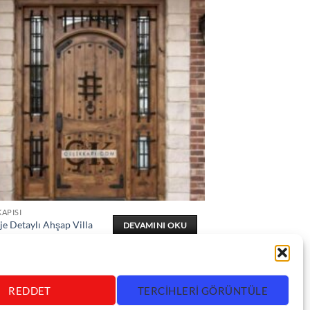
KAPISI
je Detaylı Ahşap Villa
DEVAMINI OKU
ı ÇK0381
REDDET
TERCIHLERI GÖRÜNTÜLE