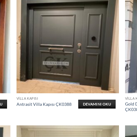
VILLA KAPISI
VILLA 
Gold D
Antrasit Villa Kapısı ÇK0388
KU
DEVAMINI OKU
ÇK03