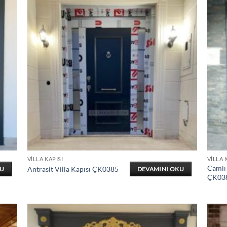
VILLA KAPISI
VILLA 
Camlı 
Antrasit Villa Kapısı ÇK0385
KU
DEVAMINI OKU
ÇK03