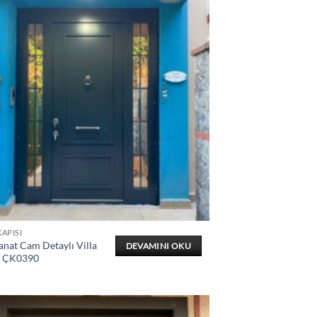
KAPISI
anat Cam Detaylı Villa
DEVAMINI OKU
ı ÇK0390