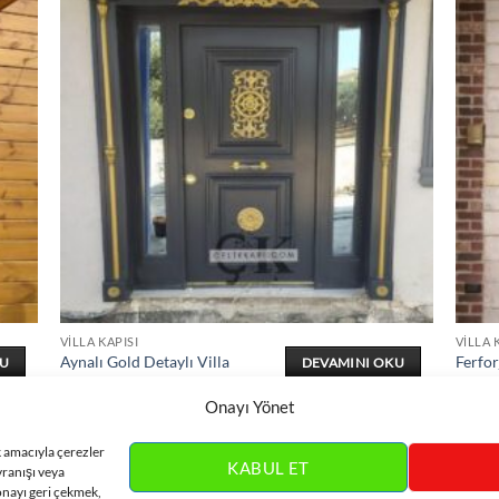
VILLA KAPISI
VILLA 
Aynalı Gold Detaylı Villa
Ferfor
KU
DEVAMINI OKU
Kapısı ÇK0382
Kapıs
Onayı Yönet
k amacıyla çerezler
KABUL ET
vranışı veya
onayı geri çekmek,