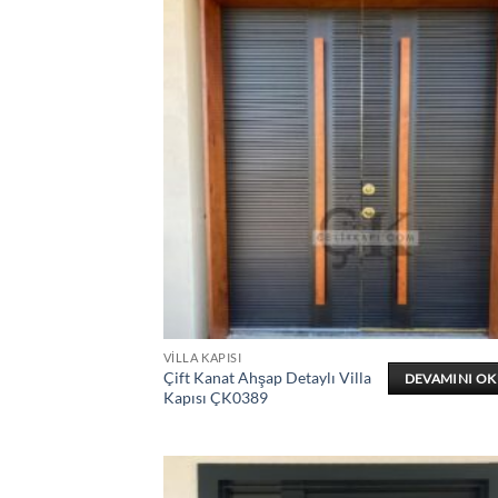
VILLA KAPISI
Çift Kanat Ahşap Detaylı Villa
DEVAMINI O
Kapısı ÇK0389