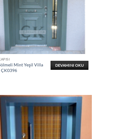
KAPISI
lmeli Mint Yeşil Villa
DEVAMINI OKU
ı ÇK0396