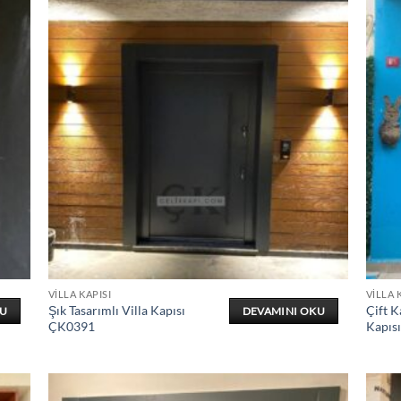
VILLA KAPISI
VILLA 
Şık Tasarımlı Villa Kapısı
Çift K
KU
DEVAMINI OKU
ÇK0391
Kapıs