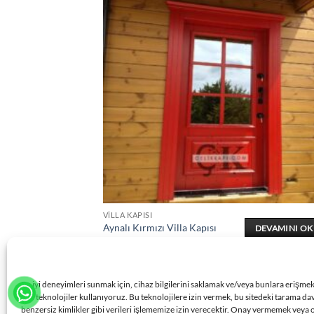
VILLA KAPISI
Aynalı Kırmızı Villa Kapısı
DEVAMINI O
ÇK0383
En iyi deneyimleri sunmak için, cihaz bilgilerini saklamak ve/veya bunlara erişme
gibi teknolojiler kullanıyoruz. Bu teknolojilere izin vermek, bu sitedeki tarama da
benzersiz kimlikler gibi verileri işlememize izin verecektir. Onay vermemek veya 