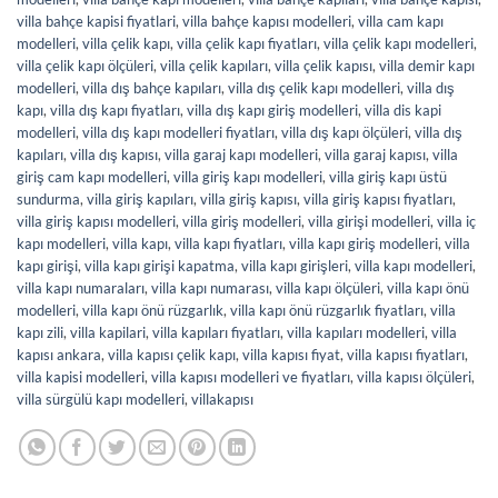
villa bahçe kapisi fiyatlari
,
villa bahçe kapısı modelleri
,
villa cam kapı
modelleri
,
villa çelik kapı
,
villa çelik kapı fiyatları
,
villa çelik kapı modelleri
,
villa çelik kapı ölçüleri
,
villa çelik kapıları
,
villa çelik kapısı
,
villa demir kapı
modelleri
,
villa dış bahçe kapıları
,
villa dış çelik kapı modelleri
,
villa dış
kapı
,
villa dış kapı fiyatları
,
villa dış kapı giriş modelleri
,
villa dis kapi
modelleri
,
villa dış kapı modelleri fiyatları
,
villa dış kapı ölçüleri
,
villa dış
kapıları
,
villa dış kapısı
,
villa garaj kapı modelleri
,
villa garaj kapısı
,
villa
giriş cam kapı modelleri
,
villa giriş kapı modelleri
,
villa giriş kapı üstü
sundurma
,
villa giriş kapıları
,
villa giriş kapısı
,
villa giriş kapısı fiyatları
,
villa giriş kapısı modelleri
,
villa giriş modelleri
,
villa girişi modelleri
,
villa iç
kapı modelleri
,
villa kapı
,
villa kapı fiyatları
,
villa kapı giriş modelleri
,
villa
kapı girişi
,
villa kapı girişi kapatma
,
villa kapı girişleri
,
villa kapı modelleri
,
villa kapı numaraları
,
villa kapı numarası
,
villa kapı ölçüleri
,
villa kapı önü
modelleri
,
villa kapı önü rüzgarlık
,
villa kapı önü rüzgarlık fiyatları
,
villa
kapı zili
,
villa kapilari
,
villa kapıları fiyatları
,
villa kapıları modelleri
,
villa
kapısı ankara
,
villa kapısı çelik kapı
,
villa kapısı fiyat
,
villa kapısı fiyatları
,
villa kapisi modelleri
,
villa kapısı modelleri ve fiyatları
,
villa kapısı ölçüleri
,
villa sürgülü kapı modelleri
,
villakapısı