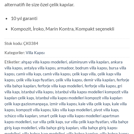
alternatifi ile size özel çelik kapılar.
10 yıl garanti
Kompozit, İroko, Marin Kontra, Kompakt seçenekli
Stok kodu:
ÇK0384
Kategoriler:
Villa Kapısı
Etiketler:
ahşap villa kapısı modelleri
,
alüminyum villa kapıları
,
ankara
villa kapısı
,
antalya villa kapısı
,
armadoor
,
bodrum villa kapısı
,
bursa villa
kapısı
,
camlı villa kapı
,
camlı villa kapısı
,
çelik kapı villa
,
çelik kapı villa
kapısı
,
çelik villa kapı fiyatları
,
çelik villa kapısı
,
demir villa kapıları
,
ferforje
villa bahçe kapıları
,
ferforje villa kapı modelleri
,
ferforje villa kapısı
,
gri
villa kapı
,
istanbul villa kapısı
,
istanbul villa kapısı modelleri kompozit villa
kapıları çelik kapı
,
istanbul villa kapısı modelleri kompozit villa kapıları
çelik kapı gaziosmanpaşa
,
izmir villa kapısı
,
kale villa çelik kapı
,
kale villa
kapısı
,
kompozit villa kapısı
,
lüks villa kapı modelleri
,
pivot villa kapı
,
schüco villa kapıları
,
smart çelik kapı villa kapısı modelleri apartman
kapısı modelleri
,
sur villa çelik kapı
,
sur villa çelik kapı fiyatları
,
villa bahçe
giriş kapı modelleri
,
villa bahçe giriş kapıları
,
villa bahçe giriş kapısı
modelleri
,
villa bahçe kapı modelleri
,
villa bahçe kapıları
,
villa bahçe kapısı
,