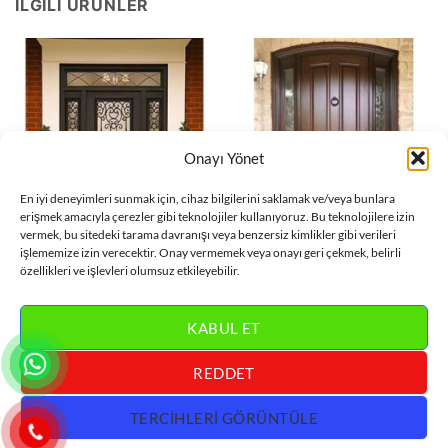
İLGILI ÜRÜNLER
Onayı Yönet
En iyi deneyimleri sunmak için, cihaz bilgilerini saklamak ve/veya bunlara
erişmek amacıyla çerezler gibi teknolojiler kullanıyoruz. Bu teknolojilere izin
vermek, bu sitedeki tarama davranışı veya benzersiz kimlikler gibi verileri
işlememize izin verecektir. Onay vermemek veya onayı geri çekmek, belirli
VILLA KAPISI
VILLA KAPISI
Ferforje Detay Antrasit Villa
Kahverengi Villa Kapısı
özellikleri ve işlevleri olumsuz etkileyebilir.
Kapısı ÇK0021
ÇK0010
DEVAMINI OKU
DEVAMINI OKU
KABUL ET
REDDET
Visa
MasterCard
Bank
Credit
Villa Kapısı
TERCIHLERI GÖRÜNTÜLE
Transfer
Card