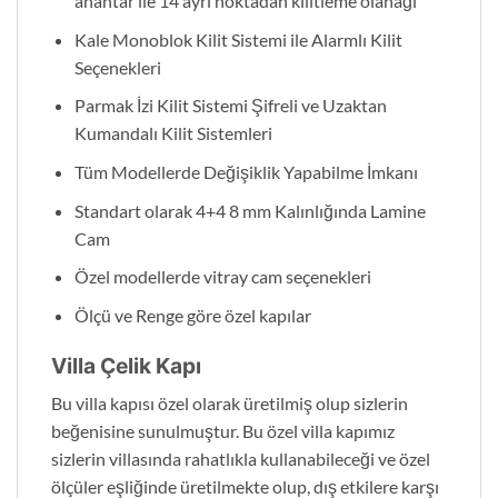
anahtar ile 14 ayrı noktadan kilitleme olanağı
Kale Monoblok Kilit Sistemi ile Alarmlı Kilit
Seçenekleri
Parmak İzi Kilit Sistemi Şifreli ve Uzaktan
Kumandalı Kilit Sistemleri
Tüm Modellerde Değişiklik Yapabilme İmkanı
Standart olarak 4+4 8 mm Kalınlığında Lamine
Cam
Özel modellerde vitray cam seçenekleri
Ölçü ve Renge göre özel kapılar
Villa Çelik Kapı
Bu villa kapısı özel olarak üretilmiş olup sizlerin
beğenisine sunulmuştur. Bu özel villa kapımız
sizlerin villasında rahatlıkla kullanabileceği ve özel
ölçüler eşliğinde üretilmekte olup, dış etkilere karşı