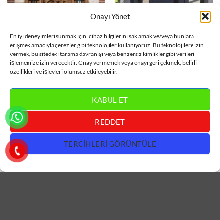
Onayı Yönet
VILLA KAPISI
VILLA KAPISI
En iyi deneyimleri sunmak için, cihaz bilgilerini saklamak ve/veya bunlara
Ferforje Detaylı Ahşap Villa
Aynalı Gri Villa Kapısı
erişmek amacıyla çerezler gibi teknolojiler kullanıyoruz. Bu teknolojilere izin
Kapısı ÇK0381
ÇK0380
vermek, bu sitedeki tarama davranışı veya benzersiz kimlikler gibi verileri
işlememize izin verecektir. Onay vermemek veya onayı geri çekmek, belirli
DEVAMINI OKU
DEVAMINI OKU
özellikleri ve işlevleri olumsuz etkileyebilir.
KABUL ET
REDDET
TERCIHLERI GÖRÜNTÜLE
VILLA KAPISI
VILLA KAPISI
Ferforje Detaylı Sarı Villa
Antrasit Villa Kapısı ÇK0378
Kapısı ÇK0379