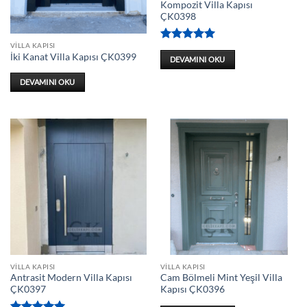
Kompozit Villa Kapısı
ÇK0398
VILLA KAPISI
5 üzerinden
İki Kanat Villa Kapısı ÇK0399
5
oy aldı
DEVAMINI OKU
DEVAMINI OKU
VILLA KAPISI
VILLA KAPISI
Antrasit Modern Villa Kapısı
Cam Bölmeli Mint Yeşil Villa
ÇK0397
Kapısı ÇK0396