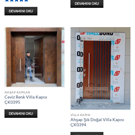
DEVAMINI OKU
5 üzerinden
5
oy aldı
DEVAMINI OKU
AHŞAP KAPILAR
Ceviz Renk Villa Kapısı
ÇK0395
DEVAMINI OKU
VILLA KAPISI
Ahşap Şık Doğal Villa Kapısı
ÇK0394