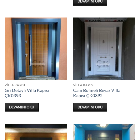
DEVAMINI OKU
VILLA KAPISI
VILLA KAPISI
Gri Detaylı Villa Kapısı
Cam Bölmeli Beyaz Villa
ÇK0393
Kapısı ÇK0392
DEVAMINI OKU
DEVAMINI OKU