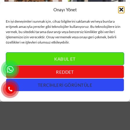
Onayı Yönet
VILLA KAPISI
VILLA KAPISI
En iyi deneyimleri sunmak için, cihaz bilgilerini saklamak ve/veya bunlara
Ferforje Detaylı Ahşap Villa
Aynalı Gri Villa Kapısı
erişmek amacıyla çerezler gibi teknolojiler kullanıyoruz. Bu teknolojilere izin
Kapısı ÇK0381
ÇK0380
vermek, bu sitedeki tarama davranışı veya benzersiz kimlikler gibi verileri
işlememize izin verecektir. Onay vermemek veya onayı geri çekmek, belirli
DEVAMINI OKU
DEVAMINI OKU
özellikleri ve işlevleri olumsuz etkileyebilir.
KABUL ET
REDDET
TERCIHLERI GÖRÜNTÜLE
VILLA KAPISI
VILLA KAPISI
Ferforje Detaylı Sarı Villa
Antrasit Villa Kapısı ÇK0378
Kapısı ÇK0379