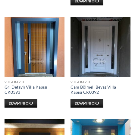
DEVAMINI OKU
VILLA KAPISI
VILLA KAPISI
Gri Detaylı Villa Kapısı
Cam Bölmeli Beyaz Villa
ÇK0393
Kapısı ÇK0392
DEVAMINI OKU
DEVAMINI OKU