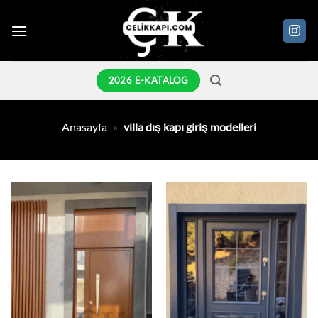
İçeriğe
atla
2026 E-KATALOG
Anasayfa
»
villa dış kapı giriş modelleri