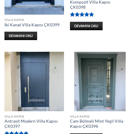
Kompozit Villa Kapısı
ÇK0398
VILLA KAPISI
5 üzerinden
İki Kanat Villa Kapısı ÇK0399
5
oy aldı
DEVAMINI OKU
DEVAMINI OKU
VILLA KAPISI
VILLA KAPISI
Antrasit Modern Villa Kapısı
Cam Bölmeli Mint Yeşil Villa
ÇK0397
Kapısı ÇK0396