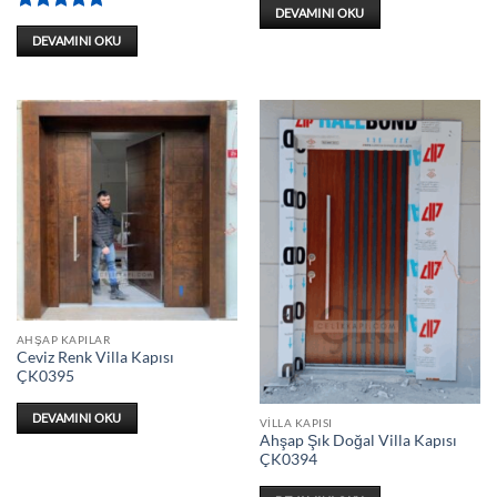
DEVAMINI OKU
5 üzerinden
5
oy aldı
DEVAMINI OKU
AHŞAP KAPILAR
Ceviz Renk Villa Kapısı
ÇK0395
DEVAMINI OKU
VILLA KAPISI
Ahşap Şık Doğal Villa Kapısı
ÇK0394