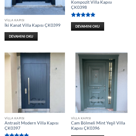
Kompozit Villa Kapısı
ÇK0398
VILLA KAPISI
5 üzerinden
İki Kanat Villa Kapısı ÇK0399
5
oy aldı
DEVAMINI OKU
DEVAMINI OKU
VILLA KAPISI
VILLA KAPISI
Antrasit Modern Villa Kapısı
Cam Bölmeli Mint Yeşil Villa
ÇK0397
Kapısı ÇK0396