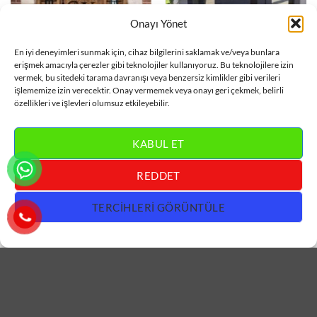
Onayı Yönet
VILLA KAPISI
VILLA KAPISI
En iyi deneyimleri sunmak için, cihaz bilgilerini saklamak ve/veya bunlara
Ferforje Detaylı Ahşap Villa
Aynalı Gri Villa Kapısı
erişmek amacıyla çerezler gibi teknolojiler kullanıyoruz. Bu teknolojilere izin
Kapısı ÇK0381
ÇK0380
vermek, bu sitedeki tarama davranışı veya benzersiz kimlikler gibi verileri
işlememize izin verecektir. Onay vermemek veya onayı geri çekmek, belirli
DEVAMINI OKU
DEVAMINI OKU
özellikleri ve işlevleri olumsuz etkileyebilir.
KABUL ET
REDDET
TERCIHLERI GÖRÜNTÜLE
VILLA KAPISI
VILLA KAPISI
Ferforje Detaylı Sarı Villa
Antrasit Villa Kapısı ÇK0378
Kapısı ÇK0379