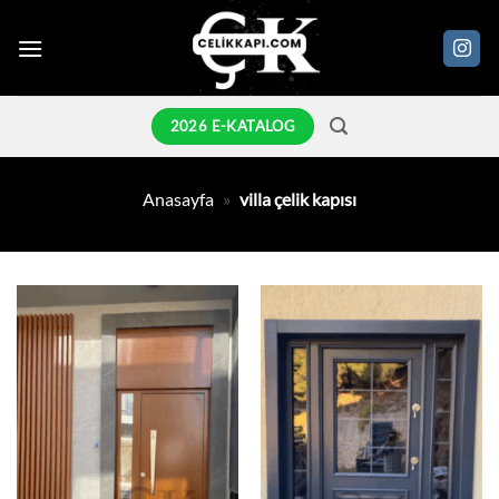
İçeriğe
atla
2026 E-KATALOG
Anasayfa
»
villa çelik kapısı