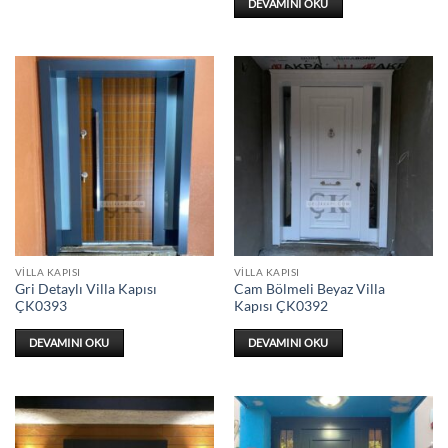
DEVAMINI OKU
VILLA KAPISI
VILLA KAPISI
Gri Detaylı Villa Kapısı
Cam Bölmeli Beyaz Villa
ÇK0393
Kapısı ÇK0392
DEVAMINI OKU
DEVAMINI OKU