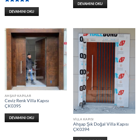
DEVAMINI OKU
5 üzerinden
5
oy aldı
DEVAMINI OKU
AHŞAP KAPILAR
Ceviz Renk Villa Kapısı
ÇK0395
DEVAMINI OKU
VILLA KAPISI
Ahşap Şık Doğal Villa Kapısı
ÇK0394