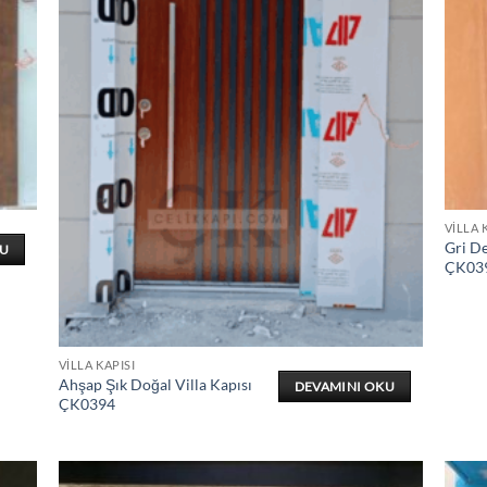
VILLA 
Gri De
KU
ÇK03
VILLA KAPISI
Ahşap Şık Doğal Villa Kapısı
DEVAMINI OKU
ÇK0394