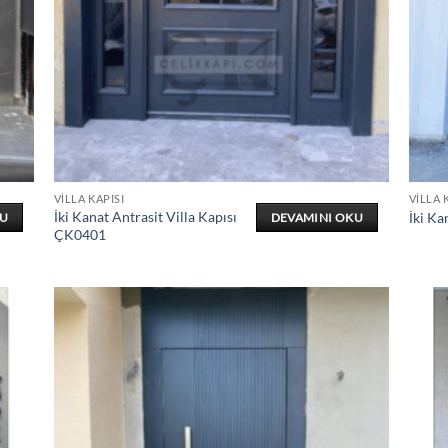
VILLA KAPISI
VILLA 
İki Kanat Antrasit Villa Kapısı
İki Ka
KU
DEVAMINI OKU
ÇK0401