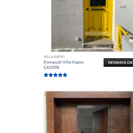
VILLA KAPISI
Kompozit Villa Kapısı
DEVAMINI O
ÇK0398
5 üzerinden
5
oy aldı