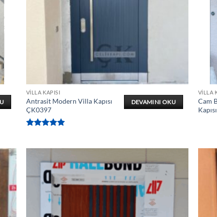
VILLA KAPISI
VILLA 
Antrasit Modern Villa Kapısı
Cam Bö
KU
DEVAMINI OKU
ÇK0397
Kapıs
5 üzerinden
5
oy aldı