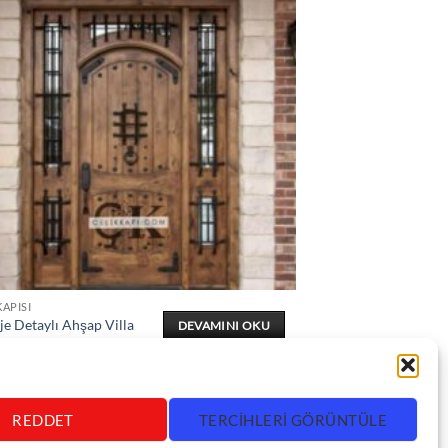
KAPISI
je Detaylı Ahşap Villa
DEVAMINI OKU
ı ÇK0381
REDDET
TERCIHLERI GÖRÜNTÜLE