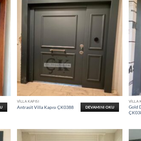
VILLA KAPISI
VILLA 
Gold D
Antrasit Villa Kapısı ÇK0388
KU
DEVAMINI OKU
ÇK03