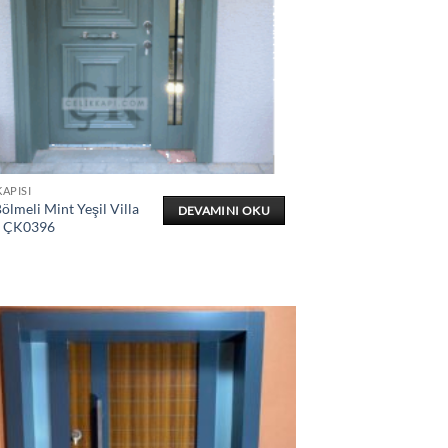
KAPISI
lmeli Mint Yeşil Villa
DEVAMINI OKU
ı ÇK0396