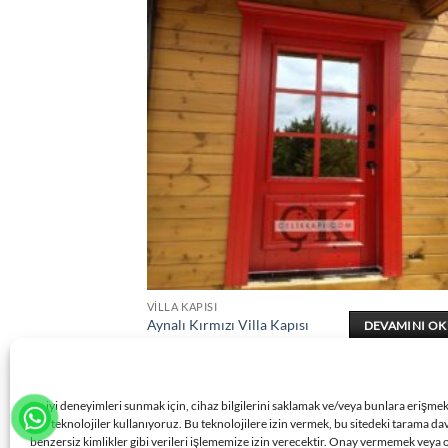
VILLA KAPISI
Aynalı Kırmızı Villa Kapısı
DEVAMINI O
ÇK0383
En iyi deneyimleri sunmak için, cihaz bilgilerini saklamak ve/veya bunlara erişme
gibi teknolojiler kullanıyoruz. Bu teknolojilere izin vermek, bu sitedeki tarama da
benzersiz kimlikler gibi verileri işlememize izin verecektir. Onay vermemek veya 