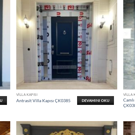
VILLA KAPISI
VILLA 
Camlı 
Antrasit Villa Kapısı ÇK0385
KU
DEVAMINI OKU
ÇK03