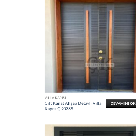
VILLA KAPISI
Çift Kanat Ahşap Detaylı Villa
DEVAMINI O
Kapısı ÇK0389