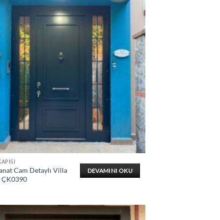
KAPISI
anat Cam Detaylı Villa
DEVAMINI OKU
ı ÇK0390