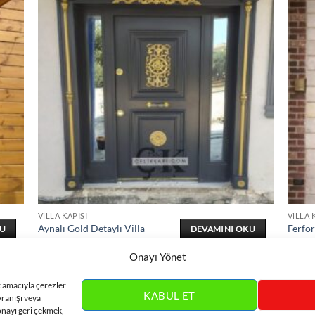
VILLA KAPISI
VILLA 
Aynalı Gold Detaylı Villa
Ferfor
KU
DEVAMINI OKU
Kapısı ÇK0382
Kapıs
Onayı Yönet
k amacıyla çerezler
KABUL ET
vranışı veya
onayı geri çekmek,