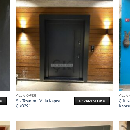
VILLA KAPISI
VILLA 
Şık Tasarımlı Villa Kapısı
Çift K
KU
DEVAMINI OKU
ÇK0391
Kapıs