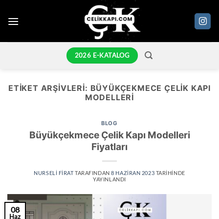
İçeriğe
atla
2026 E-KATALOG
ETIKET ARŞIVLERI:
BÜYÜKÇEKMECE ÇELIK KAPI
MODELLERI
BLOG
Büyükçekmece Çelik Kapı Modelleri
Fiyatları
NURSELI FIRAT
TARAFINDAN
8 HAZIRAN 2023
TARIHINDE
YAYINLANDI
08
Haz