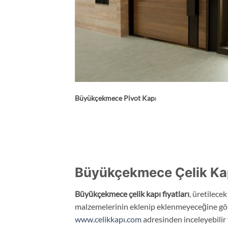
Büyükçekmece
Pivot Kap
ı
Büyükçekmece Çelik Kapı
Büyükçekmece
çelik kapı fiyatları
, üretilece
malzemelerinin eklenip eklenmeyeceğine göre
www.celikkapı.com
adresinden inceleyebilir ve