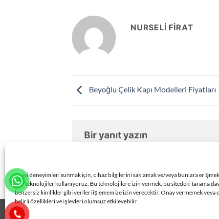
NURSELI FIRAT
Beyoğlu Çelik Kapı Modelleri Fiyatları
Bir yanıt yazın
Yorum yapabilmek için
oturum açmalısın
En iyi deneyimleri sunmak için, cihaz bilgilerini saklamak ve/veya bunlara erişme
gibi teknolojiler kullanıyoruz. Bu teknolojilere izin vermek, bu sitedeki tarama da
benzersiz kimlikler gibi verileri işlememize izin verecektir. Onay vermemek veya 
belirli özellikleri ve işlevleri olumsuz etkileyebilir.
İLETİŞİM :
0 533 318 60 78