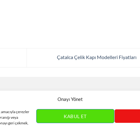
Çatalca Çelik Kapı Modelleri Fiyatları
ız
.
Onayı Yönet
k amacıyla çerezler
KABUL ET
vranışı veya
onayı geri çekmek,