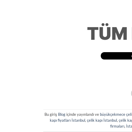
TÜM
Bu giriş
Blog
içinde yayınlandı ve
büyükçekmece çeli
kapı fiyatları İstanbul
,
çelik kapı İstanbul
,
çelik ka
firmaları
,
İst