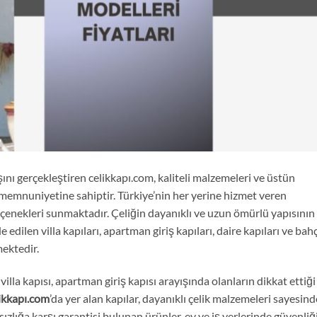
ışını gerçekleştiren celikkapı.com, kaliteli malzemeleri ve üstün
i memnuniyetine sahiptir. Türkiye’nin her yerine hizmet veren
 seçenekleri sunmaktadır. Çeliğin dayanıklı ve uzun ömürlü yapısının
 edilen villa kapıları, apartman giriş kapıları, daire kapıları ve bah
mektedir.
, villa kapısı, apartman giriş kapısı arayışında olanların dikkat ettiği
ikkapı.com
’da yer alan kapılar, dayanıklı çelik malzemeleri sayesind
zlığa karşı garantisi bulunan ürünler, ev ve iş yerlerinde güvenliğ