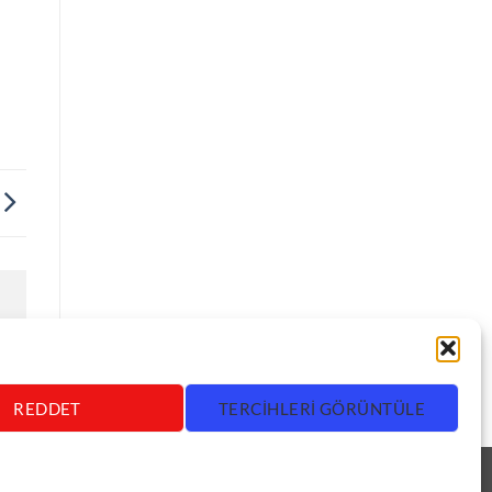
REDDET
TERCIHLERI GÖRÜNTÜLE
Visa
MasterCard
Bank
Credit
Villa Kapısı