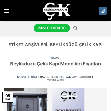
İçeriğe
atla
2026 E-KATALOG
ETIKET ARŞIVLERI:
BEYLIKDÜZÜ ÇELIK KAPI
BLOG
Beylikdüzü Çelik Kapı Modelleri Fiyatları
NURSELI FIRAT
TARAFINDAN
8 HAZIRAN 2023
TARIHINDE
YAYINLANDI
08
Haz