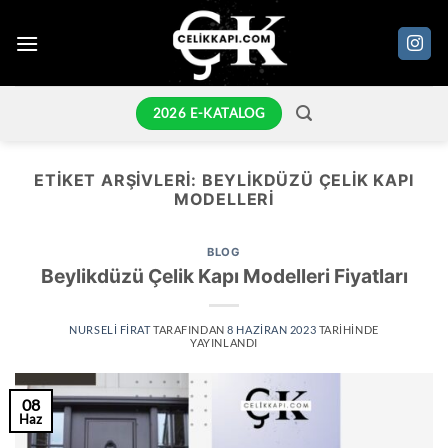
İçeriğe
atla
2026 E-KATALOG
ETIKET ARŞIVLERI:
BEYLIKDÜZÜ ÇELIK KAPI
MODELLERI
BLOG
Beylikdüzü Çelik Kapı Modelleri Fiyatları
NURSELI FIRAT
TARAFINDAN
8 HAZIRAN 2023
TARIHINDE
YAYINLANDI
08
Haz