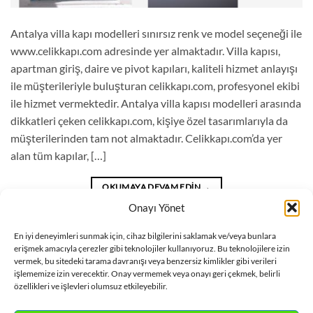
Antalya villa kapı modelleri sınırsız renk ve model seçeneği ile
www.celikkapı.com adresinde yer almaktadır. Villa kapısı,
apartman giriş, daire ve pivot kapıları, kaliteli hizmet anlayışı
ile müşterileriyle buluşturan celikkapı.com, profesyonel ekibi
ile hizmet vermektedir. Antalya villa kapısı modelleri arasında
dikkatleri çeken celikkapı.com, kişiye özel tasarımlarıyla da
müşterilerinden tam not almaktadır. Celikkapı.com’da yer
alan tüm kapılar, […]
OKUMAYA DEVAM EDIN
→
Onayı Yönet
Blog
içinde yayınlandı
|
Antalya villa kapı modelleri
,
Villa kapı fiyatları
En iyi deneyimleri sunmak için, cihaz bilgilerini saklamak ve/veya bunlara
erişmek amacıyla çerezler gibi teknolojiler kullanıyoruz. Bu teknolojilere izin
Antalya
,
Villa kapı modelleri Antalya
,
Villa kapısı Antalya
etiketlendi
vermek, bu sitedeki tarama davranışı veya benzersiz kimlikler gibi verileri
Bir yorum bırak
işlememize izin verecektir. Onay vermemek veya onayı geri çekmek, belirli
özellikleri ve işlevleri olumsuz etkileyebilir.