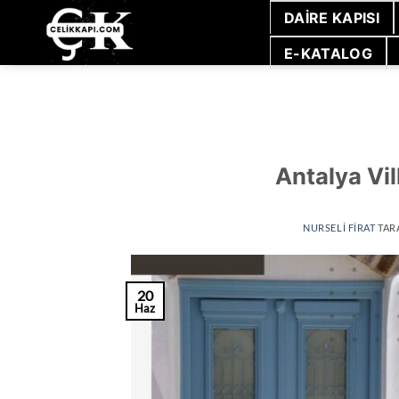
İçeriğe
DAIRE KAPISI
atla
E-KATALOG
Antalya Vil
NURSELI FIRAT
TAR
20
Haz