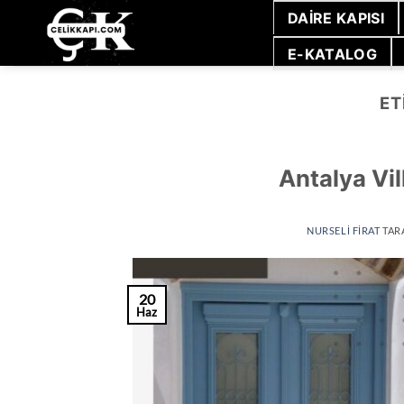
İçeriğe
DAIRE KAPISI
atla
E-KATALOG
ET
Antalya Vil
NURSELI FIRAT
TAR
20
Haz