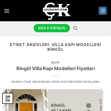
İçeriğe
atla
2026 E-KATALOG
ETIKET ARŞIVLERI:
VILLA KAPI MODELLERI
BINGÖL
BLOG
Bingöl Villa Kapı Modelleri Fiyatları
NURSELI FIRAT
TARAFINDAN
9 EKIM 2023
TARIHINDE YAYINLANDI
09
Eki