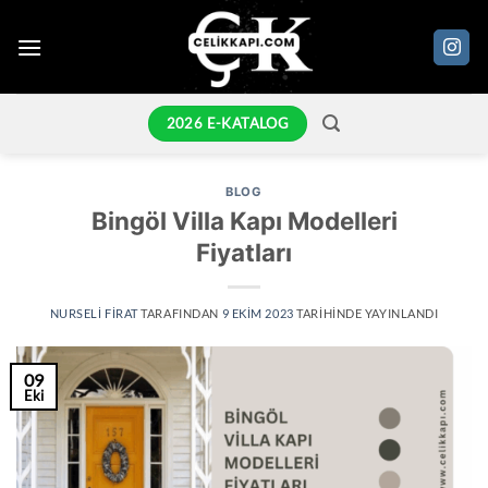
İçeriğe
atla
2026 E-KATALOG
BLOG
Bingöl Villa Kapı Modelleri
Fiyatları
NURSELI FIRAT
TARAFINDAN
9 EKIM 2023
TARIHINDE YAYINLANDI
09
Eki