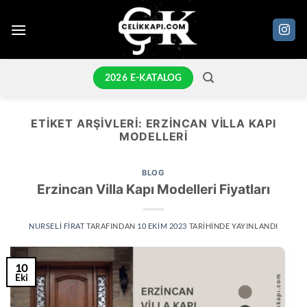
İçeriğe
atla
2026 E-KATALOG
ETIKET ARŞIVLERI:
ERZINCAN VILLA KAPI
MODELLERI
BLOG
Erzincan Villa Kapı Modelleri Fiyatları
NURSELI FIRAT
TARAFINDAN
10 EKIM 2023
TARIHINDE YAYINLANDI
10
Eki