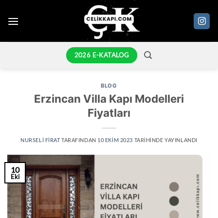
İçeriğe
atla
2026 E-KATALOG
BLOG
Erzincan Villa Kapı Modelleri
Fiyatları
NURSELI FIRAT
TARAFINDAN
10 EKIM 2023
TARIHINDE YAYINLANDI
10
Eki