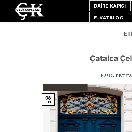
İçeriğe
DAIRE KAPISI
atla
E-KATALOG
ET
Çatalca Çel
NURSELI FIRAT
TAR
08
Haz