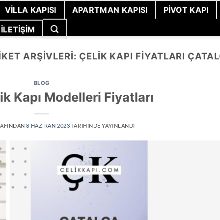
VILLA KAPISI
APARTMAN KAPISI
PIVOT KAPI
İLETIŞIM
IKET ARŞIVLERI:
ÇELIK KAPI FIYATLARI ÇATA
BLOG
ik Kapı Modelleri Fiyatları
AFINDAN
8 HAZIRAN 2023
TARIHINDE YAYINLANDI