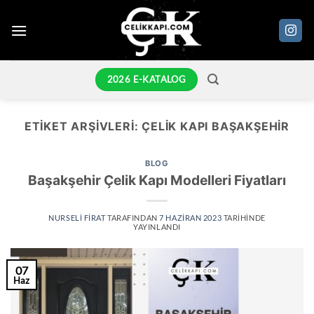
İçeriğe
atla
2026 E-KATALOG
ETIKET ARŞIVLERI:
ÇELIK KAPI BAŞAKŞEHIR
BLOG
Başakşehir Çelik Kapı Modelleri Fiyatları
NURSELI FIRAT
TARAFINDAN
7 HAZIRAN 2023
TARIHINDE
YAYINLANDI
07
Haz