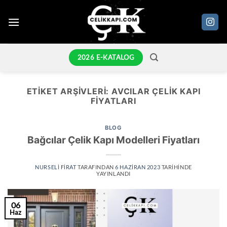
İçeriğe
atla
2026 E-KATALOG
ETIKET ARŞIVLERI:
AVCILAR ÇELIK KAPI
FIYATLARI
BLOG
Bağcılar Çelik Kapı Modelleri Fiyatları
NURSELI FIRAT
TARAFINDAN
6 HAZIRAN 2023
TARIHINDE
YAYINLANDI
06
Haz