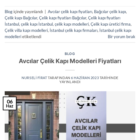
Blog
içinde yayınlandı
|
Avcılar çelik kapı fiyatları
,
Bağcılar çelik kapı
,
Çelik kapı Bağcılar
,
Çelik kapı fiyatları Bağcılar
,
Çelik kapı fiyatları
İstanbul
,
çelik kapı İstanbul
,
çelik kapı modelleri
,
Çelik kapı üretici firma
,
Çelik villa kapı modelleri
,
İstanbul çelik kapı firmaları
,
İstanbul çelik kapı
modelleri
etiketlendi
Bir yorum bırak
BLOG
Avcılar Çelik Kapı Modelleri Fiyatları
NURSELI FIRAT
TARAFINDAN
6 HAZIRAN 2023
TARIHINDE
YAYINLANDI
06
Haz