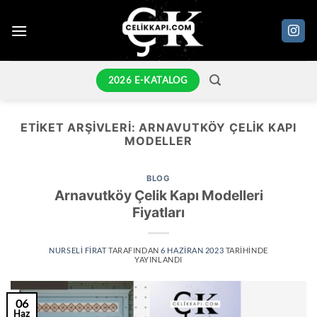
İçeriğe
atla
2026 E-KATALOG
ETIKET ARŞIVLERI:
ARNAVUTKÖY ÇELIK KAPI
MODELLER
BLOG
Arnavutköy Çelik Kapı Modelleri
Fiyatları
NURSELI FIRAT
TARAFINDAN
6 HAZIRAN 2023
TARIHINDE
YAYINLANDI
06
Haz